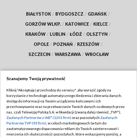
BIAŁYSTOK
/
BYDGOSZCZ
/
GDAŃSK
/
GORZÓW WLKP.
/
KATOWICE
/
KIELCE
/
KRAKÓW
/
LUBLIN
/
ŁÓDŹ
/
OLSZTYN
/
OPOLE
/
POZNAŃ
/
RZESZÓW
/
SZCZECIN
/
WARSZAWA
/
WROCŁAW
Szanujemy Twoją prywatność
Dołącz do nas:
Kliknij "Akceptuję i przechodzę do serwisu", aby wyrazić zgody na
korzystanie z technologii automatycznego śledzenia i zbierania danych,
TVP
dostęp do informacji na Twoim urządzeniu końcowym i ich
Abonament TVP
przechowywanie oraz na przetwarzanie Twoich danych osobowych przez
Regulamin TVP
nas, czyli Telewizję Polską S.A. w likwidacji (zwaną dalej również „TVP”),
Emisja w TVP
Zaufanych Partnerów z IAB* (1201 firm)
oraz pozostałych
Zaufanych
Polityka prywatności
Partnerów TVP (93 firm)
, w celach marketingowych (w tym do
Centrum informacji TVP
Moje zgody
zautomatyzowanego dopasowania reklam do Twoich zainteresowań i
mierzenia ich skuteczności) i pozostałych, które wskazujemy poniżej, a
Naziemna Telewizja Cyfrowa