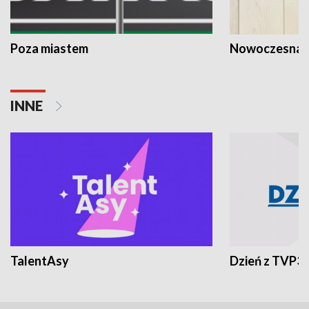
Poza miastem
Nowoczesna 
INNE
TalentAsy
Dzień z TVP3