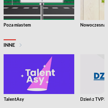
Poza miastem
Nowoczesna 
INNE
TalentAsy
Dzień z TVP3