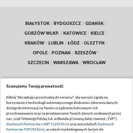
BIAŁYSTOK
/
BYDGOSZCZ
/
GDAŃSK
/
GORZÓW WLKP.
/
KATOWICE
/
KIELCE
/
KRAKÓW
/
LUBLIN
/
ŁÓDŹ
/
OLSZTYN
/
OPOLE
/
POZNAŃ
/
RZESZÓW
/
SZCZECIN
/
WARSZAWA
/
WROCŁAW
Szanujemy Twoją prywatność
Dołącz do nas:
Kliknij "Akceptuję i przechodzę do serwisu", aby wyrazić zgody na
korzystanie z technologii automatycznego śledzenia i zbierania danych,
TVP
dostęp do informacji na Twoim urządzeniu końcowym i ich
Abonament TVP
przechowywanie oraz na przetwarzanie Twoich danych osobowych przez
Regulamin TVP
nas, czyli Telewizję Polską S.A. w likwidacji (zwaną dalej również „TVP”),
Emisja w TVP
Zaufanych Partnerów z IAB* (1201 firm)
oraz pozostałych
Zaufanych
Polityka prywatności
Partnerów TVP (93 firm)
, w celach marketingowych (w tym do
Centrum informacji TVP