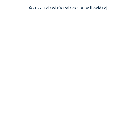
Program dla prasy
©2026 Telewizja Polska S.A. w likwidacji
Biuro Reklamy
Ogłoszenie przetargowe
Zgłoś program (ROPAT)
Serwis fotograficzny
Oferta Handlowa
Akademia Telewizyjna
Kariera w TVP
Merchandising (znaki)
Telegazeta ogłoszenia