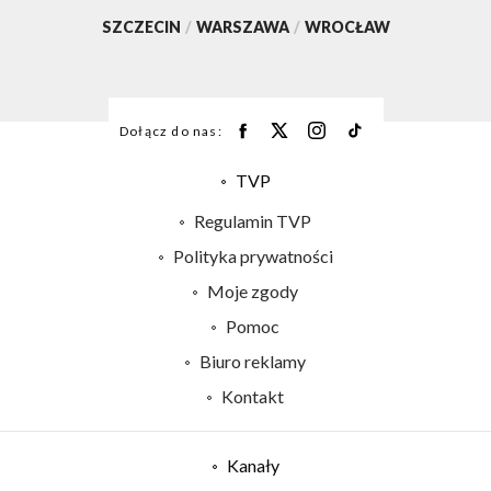
SZCZECIN
/
WARSZAWA
/
WROCŁAW
Dołącz do nas:
TVP
Abonament TVP
Regulamin TVP
Emisja w TVP
Polityka prywatności
Centrum informacji TVP
Moje zgody
Naziemna Telewizja Cyfrowa
Pomoc
Sklep TVP
Biuro reklamy
Rada Programowa
Kontakt
System NOS
Informacje o nadawcy
Kanały