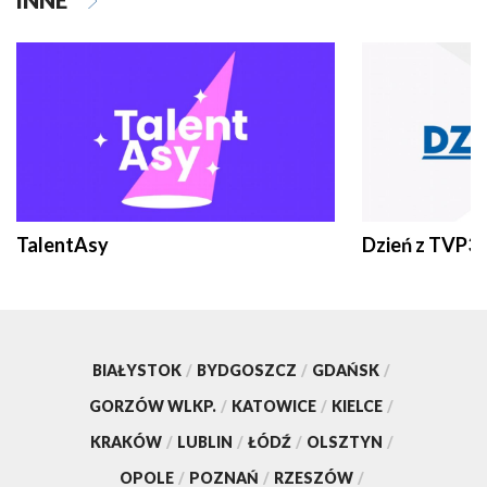
INNE
TalentAsy
Dzień z TVP3
BIAŁYSTOK
/
BYDGOSZCZ
/
GDAŃSK
/
GORZÓW WLKP.
/
KATOWICE
/
KIELCE
/
KRAKÓW
/
LUBLIN
/
ŁÓDŹ
/
OLSZTYN
/
OPOLE
/
POZNAŃ
/
RZESZÓW
/