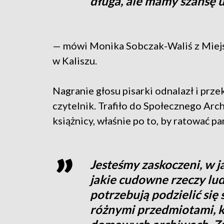
długa, ale mamy szansę us
— mówi Monika Sobczak-Waliś z Miejsk
w Kaliszu.
Nagranie głosu pisarki odnalazł i prze
czytelnik. Trafiło do Społecznego Arc
książnicy, właśnie po to, by ratować 
Jesteśmy zaskoczeni, w ja
jakie cudowne rzeczy lud
potrzebują podzielić się
różnymi przedmiotami, k