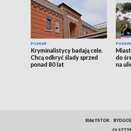
POZNAŃ
POZNA
Kryminalistycy badają cele.
Miast
Chcą odkryć ślady sprzed
do śr
ponad 80 lat
na ul
[WID
BIAŁYSTOK
/
BYDGO
OLSZTY