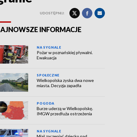
UDOSTĘPNIJ:
AJNOWSZE INFORMACJE
NA SYGNALE
Pożar w poznańskiej pływalni.
Ewakuacja
SPOŁECZNE
Wielkopolska zyska dwa nowe
miasta. Decyzja zapadła
POGODA
Burze uderzą w Wielkopolskę.
IMGW przedłuża ostrzeżenia
NA SYGNALE
Miał zaczepiać dziecko nad