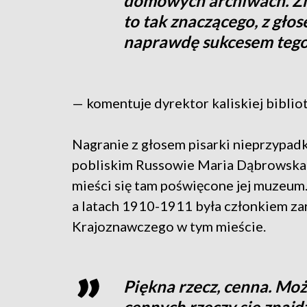
domowych archiwach. Zna
to tak znaczącego, z głos
naprawdę sukcesem tego
— komentuje dyrektor kaliskiej biblio
Nagranie z głosem pisarki nieprzypadk
pobliskim Russowie Maria Dąbrowska p
mieści się tam poświęcone jej muzeum.
a latach 1910-1911 była członkiem z
Krajoznawczego w tym mieście.
Piękna rzecz, cenna. Moż
cennych rzeczy się znajd