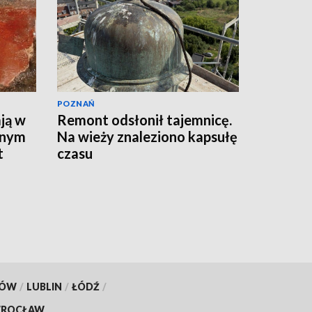
POZNAŃ
ją w
Remont odsłonił tajemnicę.
wnym
Na wieży znaleziono kapsułę
t
czasu
KÓW
/
LUBLIN
/
ŁÓDŹ
/
ROCŁAW