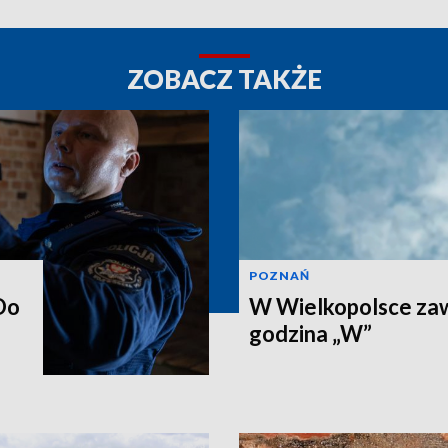
ZOBACZ TAKŻE
POZNAŃ
Do
W Wielkopolsce zaw
godzina „W”