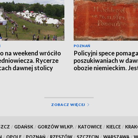
Ń
POZNAŃ
o na weekend wróciło
Policyjni spece pomaga
edniowiecza. Rycerze
poszukiwaniach w da
icach dawnej stolicy
obozie niemieckim. Jes
EO]
wiele do odkrycia
ZOBACZ WIĘCEJ
SZCZ
/
GDAŃSK
/
GORZÓW WLKP.
/
KATOWICE
/
KIELCE
/
KRA
N
/
OPOLE
/
POZNAŃ
/
RZESZÓW
/
SZCZECIN
/
WARSZAWA
/
W