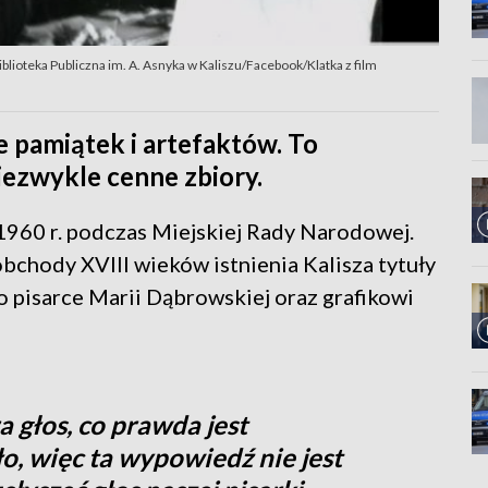
blioteka Publiczna im. A. Asnyka w Kaliszu/Facebook/Klatka z film
 pamiątek i artefaktów. To
iezwykle cenne zbiory.
1960 r. podczas Miejskiej Rady Narodowej.
obchody XVIII wieków istnienia Kalisza tytuły
pisarce Marii Dąbrowskiej oraz grafikowi
 głos, co prawda jest
ło, więc ta wypowiedź nie jest