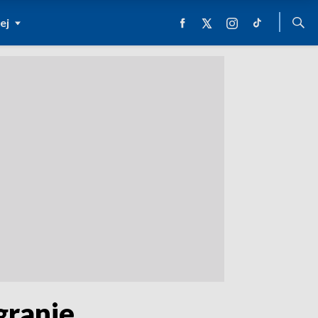
ej
granie