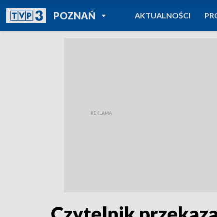
POWRÓT DO
POZNAŃ
AKTUALNOŚCI
PR
TVP REGIONY
Czytelnik przekaz