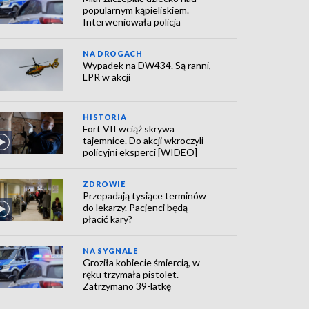
popularnym kąpieliskiem.
Interweniowała policja
NA DROGACH
Wypadek na DW434. Są ranni,
LPR w akcji
HISTORIA
Fort VII wciąż skrywa
tajemnice. Do akcji wkroczyli
policyjni eksperci [WIDEO]
ZDROWIE
Przepadają tysiące terminów
do lekarzy. Pacjenci będą
płacić kary?
NA SYGNALE
Groziła kobiecie śmiercią, w
ręku trzymała pistolet.
Zatrzymano 39-latkę