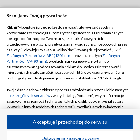
Szanujemy Twoją prywatność
Dołącz do nas:
Kliknij "Akceptuję i przechodzę do serwisu", aby wyrazić zgody na
korzystanie z technologii automatycznego śledzenia i zbierania danych,
TVP
dostęp do informacji na Twoim urządzeniu końcowym i ich
Abonament TVP
przechowywanie oraz na przetwarzanie Twoich danych osobowych przez
Regulamin TVP
nas, czyli Telewizję Polską S.A. w likwidacji (zwaną dalej również „TVP”),
Emisja w TVP
Polityka prywatności
Zaufanych Partnerów z IAB* (1201 firm)
oraz pozostałych
Zaufanych
Partnerów TVP (93 firm)
, w celach marketingowych (w tym do
Centrum informacji TVP
Moje zgody
zautomatyzowanego dopasowania reklam do Twoich zainteresowań i
mierzenia ich skuteczności) i pozostałych, które wskazujemy poniżej, a
Naziemna Telewizja Cyfrowa
Pomoc
także zgody na udostępnianie przez nas identyfikatora PPID do Google.
Sklep TVP
Biuro reklamy
Twoje dane osobowe zbierane podczas odwiedzania przez Ciebie naszych
Rada Programowa
Kontakt
poszczególnych serwisów
zwanych dalej „Portalem”, w tym informacje
zapisywane za pomocą technologii takich jak: pliki cookie, sygnalizatory
System NOS
WWW lub innych podobnych technologii umożliwiających świadczenie
dopasowanych i bezpiecznych usług, personalizację treści oraz reklam,
Informacje o nadawcy
Kanały
udostępnianie funkcji mediów społecznościowych oraz analizowanie
Akceptuję i przechodzę do serwisu
ruchu w Internecie.
Program dla prasy
©2026 Telewizja Polska S.A. w likwidacji
Biuro Reklamy
Twoje dane osobowe zbierane podczas odwiedzania przez Ciebie
Ustawienia zaawansowane