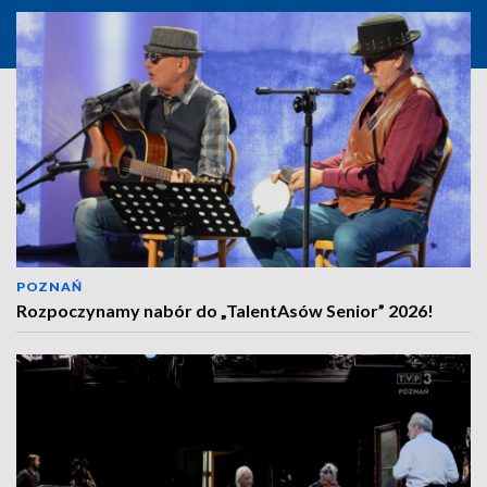
POZNAŃ
Rozpoczynamy nabór do „TalentAsów Senior” 2026!