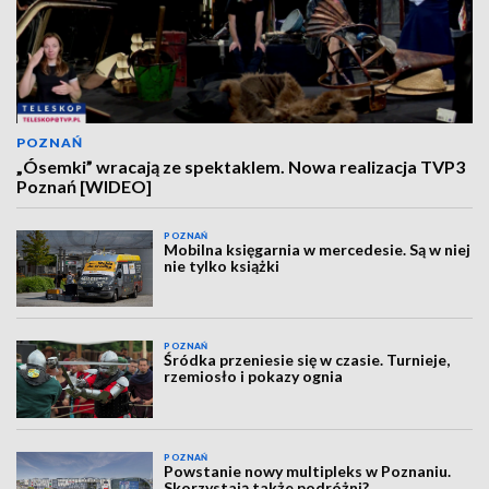
POZNAŃ
„Ósemki” wracają ze spektaklem. Nowa realizacja TVP3
Poznań [WIDEO]
POZNAŃ
Mobilna księgarnia w mercedesie. Są w niej
nie tylko książki
POZNAŃ
Śródka przeniesie się w czasie. Turnieje,
rzemiosło i pokazy ognia
POZNAŃ
Powstanie nowy multipleks w Poznaniu.
Skorzystają także podróżni?