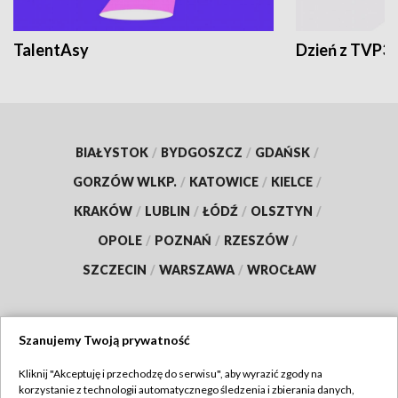
TalentAsy
Dzień z TVP3
BIAŁYSTOK
/
BYDGOSZCZ
/
GDAŃSK
/
GORZÓW WLKP.
/
KATOWICE
/
KIELCE
/
KRAKÓW
/
LUBLIN
/
ŁÓDŹ
/
OLSZTYN
/
OPOLE
/
POZNAŃ
/
RZESZÓW
/
SZCZECIN
/
WARSZAWA
/
WROCŁAW
Szanujemy Twoją prywatność
Dołącz do nas:
Kliknij "Akceptuję i przechodzę do serwisu", aby wyrazić zgody na
korzystanie z technologii automatycznego śledzenia i zbierania danych,
TVP