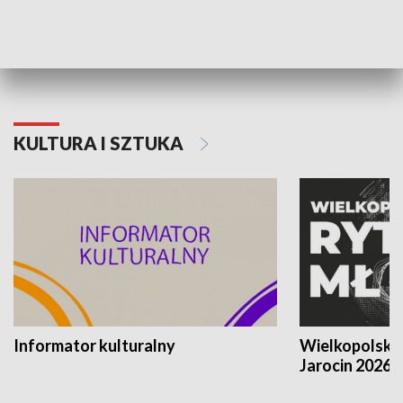
70. rocznica Powstania
Narodowy Dzi
Poznańskiego Czerwca 1956 roku
Powstania Wi
KULTURA I SZTUKA
Informator kulturalny
Wielkopolski
Jarocin 2026