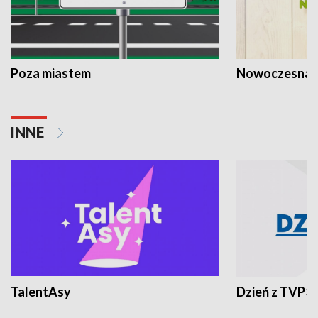
Poza miastem
Nowoczesna 
INNE
TalentAsy
Dzień z TVP3