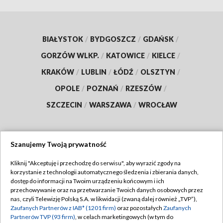
BIAŁYSTOK
/
BYDGOSZCZ
/
GDAŃSK
/
GORZÓW WLKP.
/
KATOWICE
/
KIELCE
/
KRAKÓW
/
LUBLIN
/
ŁÓDŹ
/
OLSZTYN
/
OPOLE
/
POZNAŃ
/
RZESZÓW
/
SZCZECIN
/
WARSZAWA
/
WROCŁAW
Szanujemy Twoją prywatność
Dołącz do nas:
Kliknij "Akceptuję i przechodzę do serwisu", aby wyrazić zgody na
korzystanie z technologii automatycznego śledzenia i zbierania danych,
TVP
dostęp do informacji na Twoim urządzeniu końcowym i ich
Abonament TVP
przechowywanie oraz na przetwarzanie Twoich danych osobowych przez
Regulamin TVP
nas, czyli Telewizję Polską S.A. w likwidacji (zwaną dalej również „TVP”),
Emisja w TVP
Zaufanych Partnerów z IAB* (1201 firm)
oraz pozostałych
Zaufanych
Polityka prywatności
Partnerów TVP (93 firm)
, w celach marketingowych (w tym do
Centrum informacji TVP