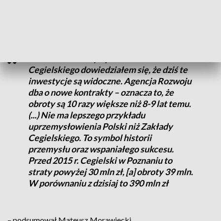
– wskazał szef rządu.
Podczas rozmowy z pracownikami
Cegielskiego dowiedziałem się, że dziś te
inwestycje są widoczne. Agencja Rozwoju
dba o nowe kontrakty – oznacza to, że
obroty są 10 razy większe niż 8-9 lat temu.
(...) Nie ma lepszego przykładu
uprzemysłowienia Polski niż Zakłady
Cegielskiego. To symbol historii
przemysłu oraz wspaniałego sukcesu.
Przed 2015 r. Cegielski w Poznaniu to
straty powyżej 30 mln zł, [a] obroty 39 mln.
W porównaniu z dzisiaj to 390 mln zł
– podsumował Mateusz Morawiecki.