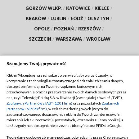
GORZÓW WLKP.
/
KATOWICE
/
KIELCE
/
KRAKÓW
/
LUBLIN
/
ŁÓDŹ
/
OLSZTYN
/
OPOLE
/
POZNAŃ
/
RZESZÓW
/
SZCZECIN
/
WARSZAWA
/
WROCŁAW
Szanujemy Twoją prywatność
Dołącz do nas:
Kliknij "Akceptuję i przechodzę do serwisu", aby wyrazić zgody na
korzystanie z technologii automatycznego śledzenia i zbierania danych,
TVP
dostęp do informacji na Twoim urządzeniu końcowym i ich
Abonament TVP
przechowywanie oraz na przetwarzanie Twoich danych osobowych przez
Regulamin TVP
nas, czyli Telewizję Polską S.A. w likwidacji (zwaną dalej również „TVP”),
Emisja w TVP
Polityka prywatności
Zaufanych Partnerów z IAB* (1201 firm)
oraz pozostałych
Zaufanych
Partnerów TVP (93 firm)
, w celach marketingowych (w tym do
Centrum informacji TVP
Moje zgody
zautomatyzowanego dopasowania reklam do Twoich zainteresowań i
mierzenia ich skuteczności) i pozostałych, które wskazujemy poniżej, a
Naziemna Telewizja Cyfrowa
Pomoc
także zgody na udostępnianie przez nas identyfikatora PPID do Google.
Sklep TVP
Biuro reklamy
Twoje dane osobowe zbierane podczas odwiedzania przez Ciebie naszych