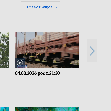
ZOBACZ WIĘCEJ
04.08.2026 godz.21:30
04.08.2026 g