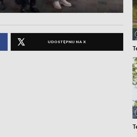
UDOSTĘPNIJ NA X
T
T