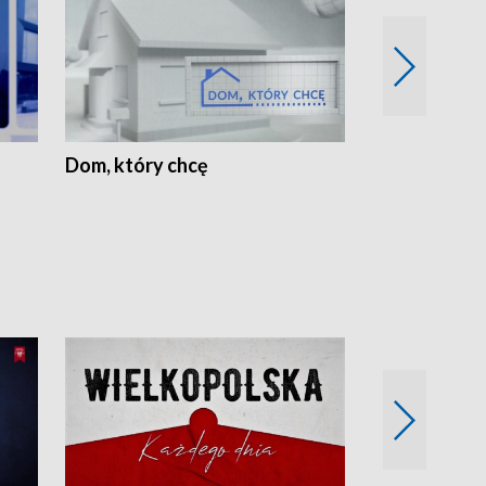
Dom, który chcę
Biznes Wielk