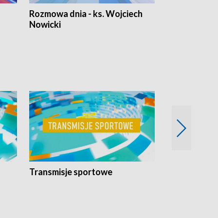
Rozmowa dnia - ks. Wojciech
Euro Fakty
Nowicki
Transmisje sportowe
Reportaże s