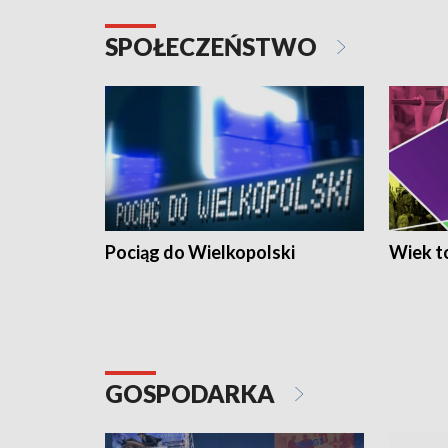
SPOŁECZEŃSTWO
Pociąg do Wielkopolski
Wiek to
GOSPODARKA