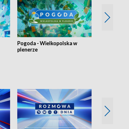
Pogoda - Wielkopolska w
Eko prognoza
plenerze