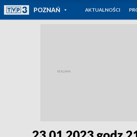
POWRÓT DO
POZNAŃ
AKTUALNOŚCI
PR
TVP REGIONY
23.01.2023 godz.2