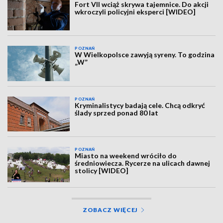
Fort VII wciąż skrywa tajemnice. Do akcji
wkroczyli policyjni eksperci [WIDEO]
POZNAŃ
W Wielkopolsce zawyją syreny. To godzina
„W”
POZNAŃ
Kryminalistycy badają cele. Chcą odkryć
ślady sprzed ponad 80 lat
POZNAŃ
Miasto na weekend wróciło do
średniowiecza. Rycerze na ulicach dawnej
stolicy [WIDEO]
ZOBACZ WIĘCEJ