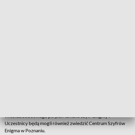
Premiera wystawy o Enigmie (fot. Instytut Pamięci Narodowej w Poznaniu)
Premierowy pokaz wystawy elementarnej
„Złamanie szyfru Enigmy” odbędzie się 25 stycznia
2023 r. o godzinie 11:00 w Przystanku Historia IPN
przy ulicy Dąbrowskiego 29 w Poznaniu. Autorami
ekspozycji są pracownicy OBEN: dr Izabela
Kopczyńska, Julia Kilanowska i Witold Sobócki.
W trakcie wydarzenia wygłoszona zostanie prelekcja
Witolda Sobóckiego pt. „Jak łamano szyfr Enigmy”.
Uczestnicy będą mogli również zwiedzić Centrum Szyfrów
Enigma w Poznaniu.