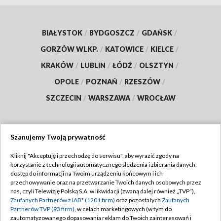
BIAŁYSTOK
/
BYDGOSZCZ
/
GDAŃSK
/
GORZÓW WLKP.
/
KATOWICE
/
KIELCE
/
KRAKÓW
/
LUBLIN
/
ŁÓDŹ
/
OLSZTYN
/
OPOLE
/
POZNAŃ
/
RZESZÓW
/
SZCZECIN
/
WARSZAWA
/
WROCŁAW
Szanujemy Twoją prywatność
Dołącz do nas:
Kliknij "Akceptuję i przechodzę do serwisu", aby wyrazić zgody na
korzystanie z technologii automatycznego śledzenia i zbierania danych,
TVP
dostęp do informacji na Twoim urządzeniu końcowym i ich
Abonament TVP
przechowywanie oraz na przetwarzanie Twoich danych osobowych przez
Regulamin TVP
nas, czyli Telewizję Polską S.A. w likwidacji (zwaną dalej również „TVP”),
Emisja w TVP
Polityka prywatności
Zaufanych Partnerów z IAB* (1201 firm)
oraz pozostałych
Zaufanych
Partnerów TVP (93 firm)
, w celach marketingowych (w tym do
Centrum informacji TVP
Moje zgody
zautomatyzowanego dopasowania reklam do Twoich zainteresowań i