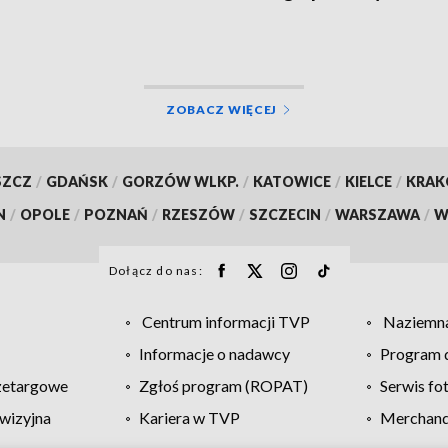
ZOBACZ WIĘCEJ
SZCZ
/
GDAŃSK
/
GORZÓW WLKP.
/
KATOWICE
/
KIELCE
/
KRA
N
/
OPOLE
/
POZNAŃ
/
RZESZÓW
/
SZCZECIN
/
WARSZAWA
/
W
Dołącz do nas:
Centrum informacji TVP
Naziemna
Informacje o nadawcy
Program d
zetargowe
Zgłoś program (ROPAT)
Serwis fo
wizyjna
Kariera w TVP
Merchandi