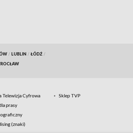
KÓW
/
LUBLIN
/
ŁÓDŹ
/
ROCŁAW
 Telewizja Cyfrowa
Sklep TVP
la prasy
tograficzny
sing (znaki)