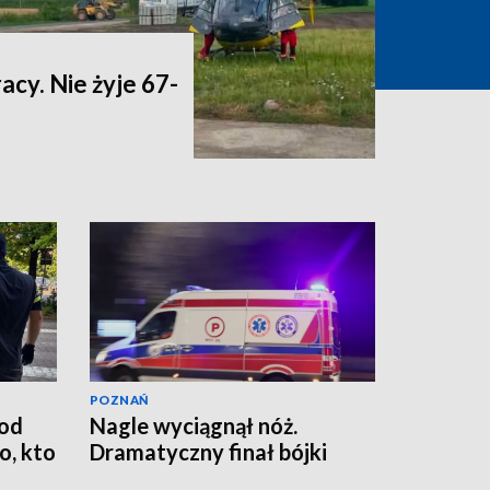
acy. Nie żyje 67-
POZNAŃ
od
Nagle wyciągnął nóż.
, kto
Dramatyczny finał bójki