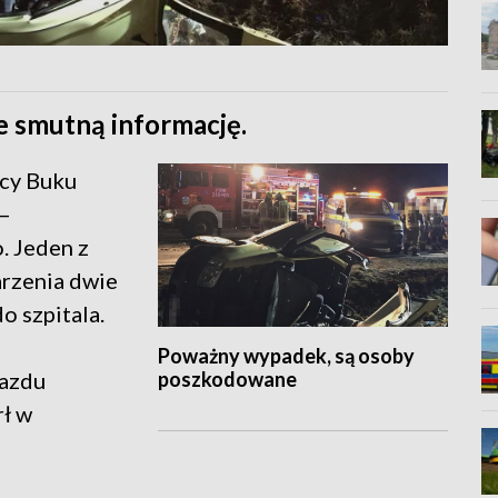
e smutną informację.
cy Buku
 –
 Jeden z
arzenia dwie
o szpitala.
Poważny wypadek, są osoby
poszkodowane
jazdu
ł w