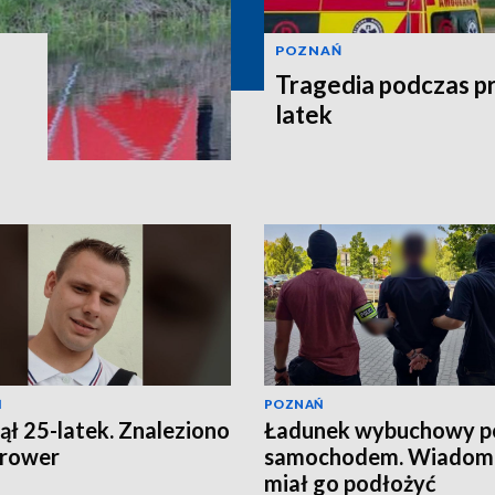
POZNAŃ
Tragedia podczas pr
latek
Ń
POZNAŃ
ął 25-latek. Znaleziono
Ładunek wybuchowy p
 rower
samochodem. Wiadomo
miał go podłożyć