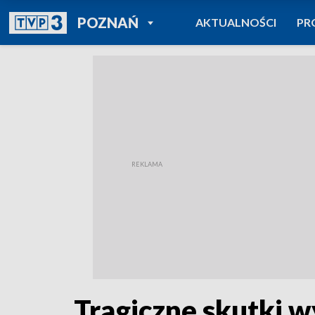
POWRÓT DO
POZNAŃ
AKTUALNOŚCI
PR
TVP REGIONY
Tragiczne skutki 