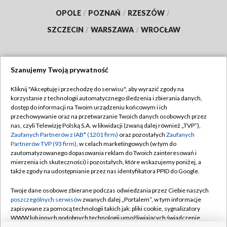
OPOLE
/
POZNAŃ
/
RZESZÓW
/
SZCZECIN
/
WARSZAWA
/
WROCŁAW
Szanujemy Twoją prywatność
Dołącz do nas:
Kliknij "Akceptuję i przechodzę do serwisu", aby wyrazić zgody na
korzystanie z technologii automatycznego śledzenia i zbierania danych,
TVP
dostęp do informacji na Twoim urządzeniu końcowym i ich
Abonament TVP
przechowywanie oraz na przetwarzanie Twoich danych osobowych przez
Regulamin TVP
nas, czyli Telewizję Polską S.A. w likwidacji (zwaną dalej również „TVP”),
Emisja w TVP
Zaufanych Partnerów z IAB* (1201 firm)
Polityka prywatności
oraz pozostałych
Zaufanych
Partnerów TVP (93 firm)
, w celach marketingowych (w tym do
Centrum informacji TVP
Moje zgody
zautomatyzowanego dopasowania reklam do Twoich zainteresowań i
mierzenia ich skuteczności) i pozostałych, które wskazujemy poniżej, a
Naziemna Telewizja Cyfrowa
Pomoc
także zgody na udostępnianie przez nas identyfikatora PPID do Google.
Sklep TVP
Biuro reklamy
Twoje dane osobowe zbierane podczas odwiedzania przez Ciebie naszych
Rada Programowa
poszczególnych serwisów
zwanych dalej „Portalem”, w tym informacje
Kontakt
zapisywane za pomocą technologii takich jak: pliki cookie, sygnalizatory
System NOS
WWW lub innych podobnych technologii umożliwiających świadczenie
dopasowanych i bezpiecznych usług, personalizację treści oraz reklam,