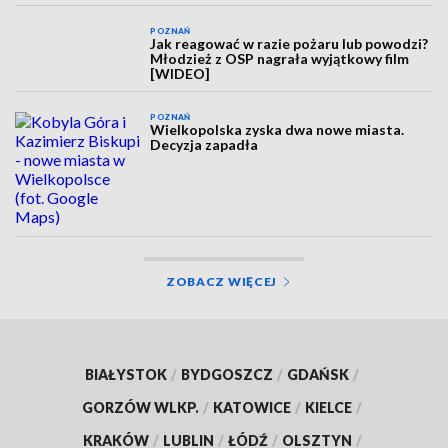
POZNAŃ
Jak reagować w razie pożaru lub powodzi?
Młodzież z OSP nagrała wyjątkowy film
[WIDEO]
POZNAŃ
Wielkopolska zyska dwa nowe miasta.
Decyzja zapadła
ZOBACZ WIĘCEJ
BIAŁYSTOK
/
BYDGOSZCZ
/
GDAŃSK
/
GORZÓW WLKP.
/
KATOWICE
/
KIELCE
/
KRAKÓW
/
LUBLIN
/
ŁÓDŹ
/
OLSZTYN
/