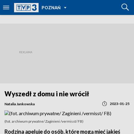
POWRÓT DO
POZNAŃ
TVP REGIONY
Wyszedł z domu i nie wrócił
2023-01-25
Natalia Jankowska
(fot. archiwum prywatne/ Zaginieni /vermisst/ FB)
Rodzina apeluje do osób, które mogą mieć jakieś