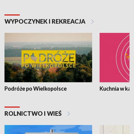
WYPOCZYNEK I REKREACJA
Podróże po Wielkopolsce
Kuchnia w ka
ROLNICTWO I WIEŚ