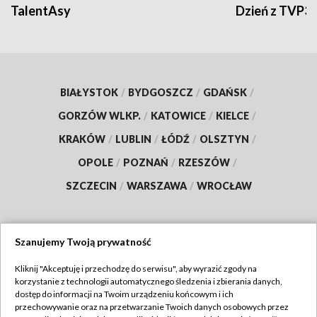
TalentAsy
Dzień z TVP3
BIAŁYSTOK
/
BYDGOSZCZ
/
GDAŃSK
/
GORZÓW WLKP.
/
KATOWICE
/
KIELCE
/
KRAKÓW
/
LUBLIN
/
ŁÓDŹ
/
OLSZTYN
/
OPOLE
/
POZNAŃ
/
RZESZÓW
/
SZCZECIN
/
WARSZAWA
/
WROCŁAW
Szanujemy Twoją prywatność
Dołącz do nas:
Kliknij "Akceptuję i przechodzę do serwisu", aby wyrazić zgody na
korzystanie z technologii automatycznego śledzenia i zbierania danych,
TVP
dostęp do informacji na Twoim urządzeniu końcowym i ich
Abonament TVP
przechowywanie oraz na przetwarzanie Twoich danych osobowych przez
Regulamin TVP