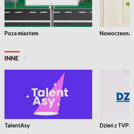
Poza miastem
Nowoczesna 
INNE
TalentAsy
Dzień z TVP3