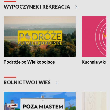
WYPOCZYNEK I REKREACJA
Podróże po Wielkopolsce
Kuchnia w ka
ROLNICTWO I WIEŚ