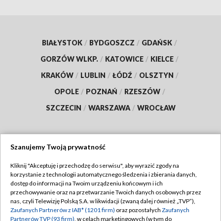
BIAŁYSTOK
/
BYDGOSZCZ
/
GDAŃSK
/
GORZÓW WLKP.
/
KATOWICE
/
KIELCE
/
KRAKÓW
/
LUBLIN
/
ŁÓDŹ
/
OLSZTYN
/
OPOLE
/
POZNAŃ
/
RZESZÓW
/
SZCZECIN
/
WARSZAWA
/
WROCŁAW
Szanujemy Twoją prywatność
Dołącz do nas:
Kliknij "Akceptuję i przechodzę do serwisu", aby wyrazić zgody na
korzystanie z technologii automatycznego śledzenia i zbierania danych,
TVP
dostęp do informacji na Twoim urządzeniu końcowym i ich
Abonament TVP
przechowywanie oraz na przetwarzanie Twoich danych osobowych przez
Regulamin TVP
nas, czyli Telewizję Polską S.A. w likwidacji (zwaną dalej również „TVP”),
Emisja w TVP
Zaufanych Partnerów z IAB* (1201 firm)
oraz pozostałych
Zaufanych
Polityka prywatności
Partnerów TVP (93 firm)
, w celach marketingowych (w tym do