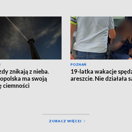
Ń
POZNAŃ
dy znikają z nieba.
19-latka wakacje spęd
opolska ma swoją
areszcie. Nie działała 
ę ciemności
ZOBACZ WIĘCEJ