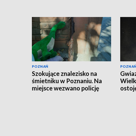
POZNAŃ
POZNA
Szokujące znalezisko na
Gwiaz
śmietniku w Poznaniu. Na
Wielk
miejsce wezwano policję
ostoj