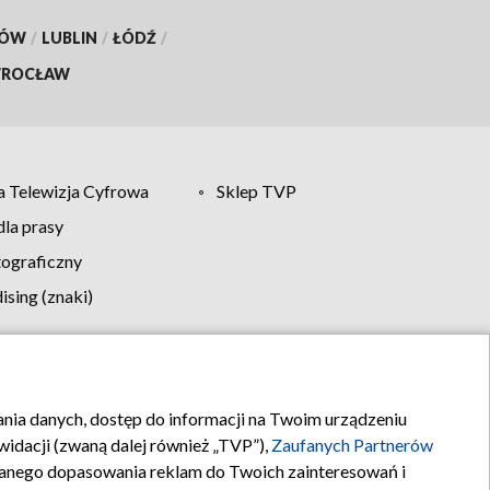
KÓW
/
LUBLIN
/
ŁÓDŹ
/
ROCŁAW
 Telewizja Cyfrowa
Sklep TVP
la prasy
tograficzny
sing (znaki)
klamy
Kontakt
rania danych, dostęp do informacji na Twoim urządzeniu
idacji (zwaną dalej również „TVP”),
Zaufanych Partnerów
anego dopasowania reklam do Twoich zainteresowań i