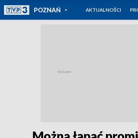
POWRÓT DO
POZNAŃ
AKTUALNOŚCI
PR
TVP REGIONY
Można łapać promie