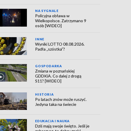
NA SYGNALE
Policyjna obława w
Wielkopolsce. Zatrzymano 9
osób [WIDEO]
INNE
Wyniki LOTTO 08.08.2026.
Padła „szóstka”?
GOSPODARKA
Zmiana w poznańskiej
GDDKiA. Co dalej z drogą
S11? [WIDEO]
HISTORIA
Po latach znów może ruszyć.
Jedyna taka na świecie
EDUKACJA I NAUKA
Dziś mają swoje święto. Jeśli je
zobaczysz, to dobry znak!