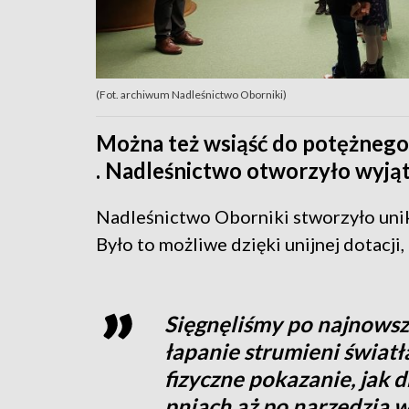
(Fot. archiwum Nadleśnictwo Oborniki)
Można też wsiąść do potężnego
. Nadleśnictwo otworzyło wyją
Nadleśnictwo Oborniki stworzyło unik
Było to możliwe dzięki unijnej dotacji,
Sięgnęliśmy po najnowsz
łapanie strumieni światł
fizyczne pokazanie, jak
pniach aż po narzędzia w