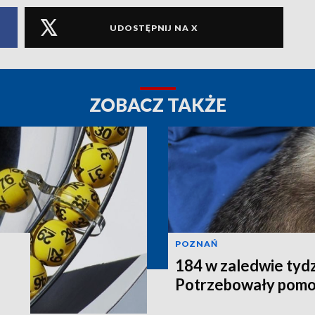
UDOSTĘPNIJ NA X
ZOBACZ TAKŻE
POZNAŃ
184 w zaledwie tydz
Potrzebowały pomo