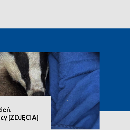
ień.
cy [ZDJĘCIA]