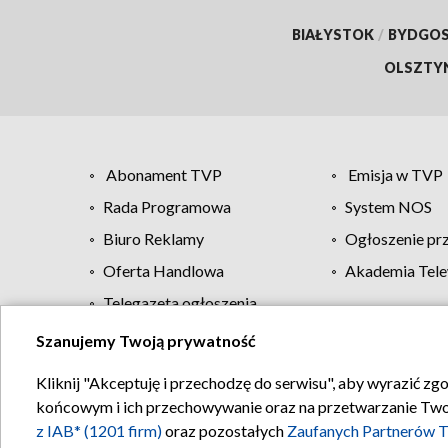
BIAŁYSTOK
/
BYDGO
OLSZTY
Abonament TVP
Emisja w TVP
Rada Programowa
System NOS
Biuro Reklamy
Ogłoszenie pr
Oferta Handlowa
Akademia Tele
Telegazeta ogłoszenia
Szanujemy Twoją prywatność
Regulamin TVP
Kliknij "Akceptuję i przechodzę do serwisu", aby wyrazić zg
końcowym i ich przechowywanie oraz na przetwarzanie Twoich
z IAB* (1201 firm)
oraz pozostałych
Zaufanych Partnerów T