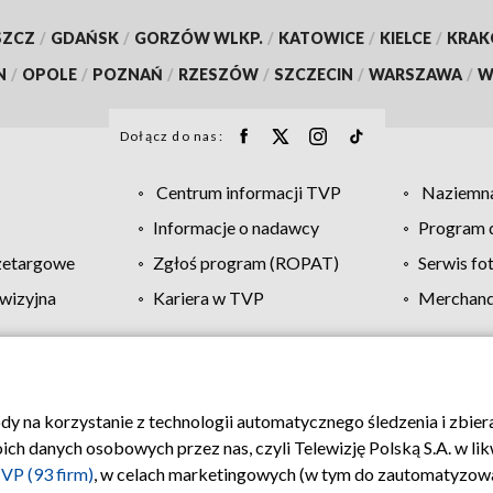
SZCZ
/
GDAŃSK
/
GORZÓW WLKP.
/
KATOWICE
/
KIELCE
/
KRA
N
/
OPOLE
/
POZNAŃ
/
RZESZÓW
/
SZCZECIN
/
WARSZAWA
/
W
Dołącz do nas:
Centrum informacji TVP
Naziemna
Informacje o nadawcy
Program d
zetargowe
Zgłoś program (ROPAT)
Serwis fo
wizyjna
Kariera w TVP
Merchandi
Polityka prywatności
Moje zgody
Pomoc
Biuro re
ody na korzystanie z technologii automatycznego śledzenia i zbie
 danych osobowych przez nas, czyli Telewizję Polską S.A. w likw
VP (93 firm)
, w celach marketingowych (w tym do zautomatyzow