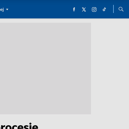
ej
procesie