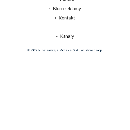
Sklep TVP
Biuro reklamy
Rada Programowa
Kontakt
System NOS
Informacje o nadawcy
Kanały
Program dla prasy
©2026 Telewizja Polska S.A. w likwidacji
Biuro Reklamy
Ogłoszenie przetargowe
Zgłoś program (ROPAT)
Serwis fotograficzny
Oferta Handlowa
Akademia Telewizyjna
Kariera w TVP
Merchandising (znaki)
Telegazeta ogłoszenia