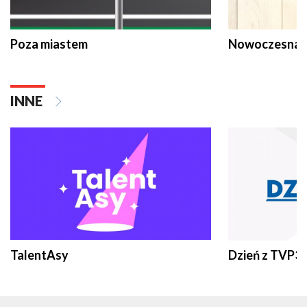
Poza miastem
Nowoczesna 
INNE
TalentAsy
Dzień z TVP3