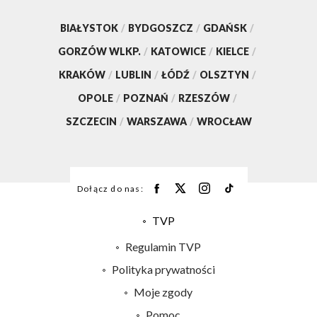
BIAŁYSTOK
/
BYDGOSZCZ
/
GDAŃSK
/
GORZÓW WLKP.
/
KATOWICE
/
KIELCE
/
KRAKÓW
/
LUBLIN
/
ŁÓDŹ
/
OLSZTYN
/
OPOLE
/
POZNAŃ
/
RZESZÓW
/
SZCZECIN
/
WARSZAWA
/
WROCŁAW
Dołącz do nas:
TVP
Abonament TVP
Regulamin TVP
Emisja w TVP
Polityka prywatności
Centrum informacji TVP
Moje zgody
Naziemna Telewizja Cyfrowa
Pomoc