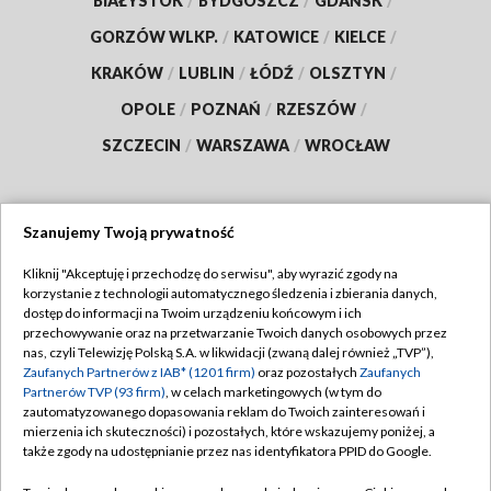
BIAŁYSTOK
/
BYDGOSZCZ
/
GDAŃSK
/
GORZÓW WLKP.
/
KATOWICE
/
KIELCE
/
KRAKÓW
/
LUBLIN
/
ŁÓDŹ
/
OLSZTYN
/
OPOLE
/
POZNAŃ
/
RZESZÓW
/
SZCZECIN
/
WARSZAWA
/
WROCŁAW
Szanujemy Twoją prywatność
Dołącz do nas:
Kliknij "Akceptuję i przechodzę do serwisu", aby wyrazić zgody na
korzystanie z technologii automatycznego śledzenia i zbierania danych,
TVP
dostęp do informacji na Twoim urządzeniu końcowym i ich
Abonament TVP
przechowywanie oraz na przetwarzanie Twoich danych osobowych przez
Regulamin TVP
nas, czyli Telewizję Polską S.A. w likwidacji (zwaną dalej również „TVP”),
Emisja w TVP
Polityka prywatności
Zaufanych Partnerów z IAB* (1201 firm)
oraz pozostałych
Zaufanych
Partnerów TVP (93 firm)
, w celach marketingowych (w tym do
Centrum informacji TVP
Moje zgody
zautomatyzowanego dopasowania reklam do Twoich zainteresowań i
mierzenia ich skuteczności) i pozostałych, które wskazujemy poniżej, a
Naziemna Telewizja Cyfrowa
Pomoc
także zgody na udostępnianie przez nas identyfikatora PPID do Google.
Sklep TVP
Biuro reklamy