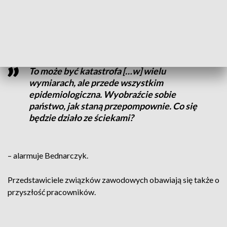
Prezesi spółek podkreślają, że jeśli ich wnioski nie zostaną
zaakceptowane, nie będą w stanie w pełni działać.
To może być katastrofa […w] wielu
wymiarach, ale przede wszystkim
epidemiologiczna. Wyobraźcie sobie
państwo, jak staną przepompownie. Co się
będzie działo ze ściekami?
– alarmuje Bednarczyk.
Przedstawiciele związków zawodowych obawiają się także o
przyszłość pracowników.