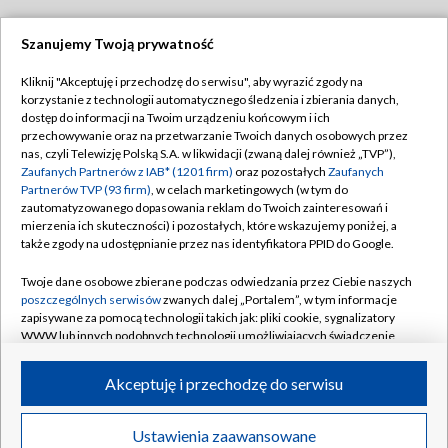
Szanujemy Twoją prywatność
Dołącz do nas:
Kliknij "Akceptuję i przechodzę do serwisu", aby wyrazić zgody na
korzystanie z technologii automatycznego śledzenia i zbierania danych,
TVP
dostęp do informacji na Twoim urządzeniu końcowym i ich
Abonament TVP
przechowywanie oraz na przetwarzanie Twoich danych osobowych przez
Regulamin TVP
nas, czyli Telewizję Polską S.A. w likwidacji (zwaną dalej również „TVP”),
Emisja w TVP
Polityka prywatności
Zaufanych Partnerów z IAB* (1201 firm)
oraz pozostałych
Zaufanych
Partnerów TVP (93 firm)
, w celach marketingowych (w tym do
Centrum informacji TVP
Moje zgody
zautomatyzowanego dopasowania reklam do Twoich zainteresowań i
mierzenia ich skuteczności) i pozostałych, które wskazujemy poniżej, a
Naziemna Telewizja Cyfrowa
Pomoc
także zgody na udostępnianie przez nas identyfikatora PPID do Google.
Sklep TVP
Biuro reklamy
Twoje dane osobowe zbierane podczas odwiedzania przez Ciebie naszych
Rada Programowa
Kontakt
poszczególnych serwisów
zwanych dalej „Portalem”, w tym informacje
zapisywane za pomocą technologii takich jak: pliki cookie, sygnalizatory
System NOS
WWW lub innych podobnych technologii umożliwiających świadczenie
dopasowanych i bezpiecznych usług, personalizację treści oraz reklam,
Informacje o nadawcy
Kanały
udostępnianie funkcji mediów społecznościowych oraz analizowanie
Akceptuję i przechodzę do serwisu
ruchu w Internecie.
Program dla prasy
©2026 Telewizja Polska S.A. w likwidacji
Biuro Reklamy
Twoje dane osobowe zbierane podczas odwiedzania przez Ciebie
Ustawienia zaawansowane
poszczególnych serwisów
na Portalu, takie jak adresy IP, identyfikatory