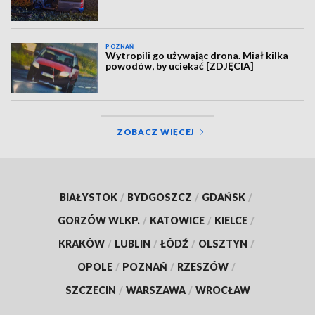
POZNAŃ
Wytropili go używając drona. Miał kilka
powodów, by uciekać [ZDJĘCIA]
ZOBACZ WIĘCEJ
BIAŁYSTOK
/
BYDGOSZCZ
/
GDAŃSK
/
GORZÓW WLKP.
/
KATOWICE
/
KIELCE
/
KRAKÓW
/
LUBLIN
/
ŁÓDŹ
/
OLSZTYN
/
OPOLE
/
POZNAŃ
/
RZESZÓW
/
SZCZECIN
/
WARSZAWA
/
WROCŁAW