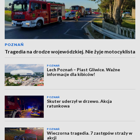
POZNAŃ
Tragedia na drodze wojewódzkiej. Nie żyje motocyklista
POZNAŃ
Lech Poznań – Piast Gliwice. Ważne
informacje dla kibiców!
POZNAŃ
Skuter uderzył w drzewo. Akcja
ratunkowa
POZNAŃ
Wieczorna tragedia. 7 zastępów straży w
akcji