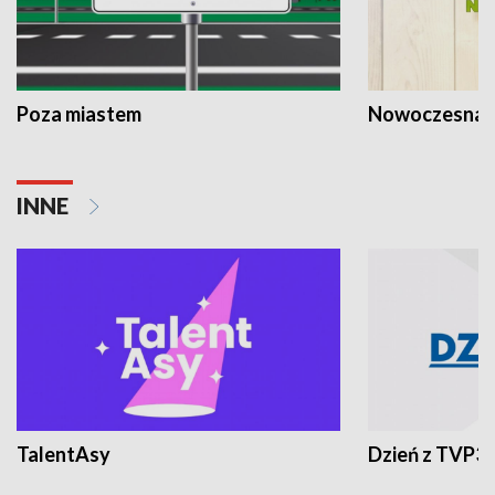
Poza miastem
Nowoczesna 
INNE
TalentAsy
Dzień z TVP3