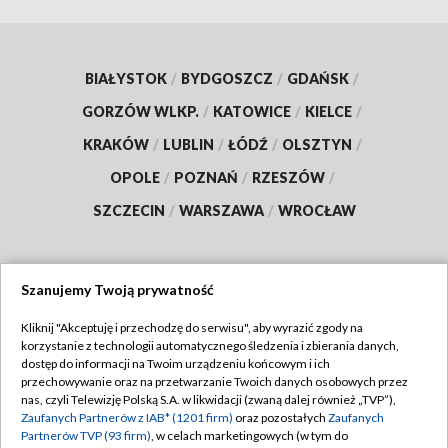
BIAŁYSTOK
/
BYDGOSZCZ
/
GDAŃSK
/
GORZÓW WLKP.
/
KATOWICE
/
KIELCE
/
KRAKÓW
/
LUBLIN
/
ŁÓDŹ
/
OLSZTYN
/
OPOLE
/
POZNAŃ
/
RZESZÓW
/
SZCZECIN
/
WARSZAWA
/
WROCŁAW
Szanujemy Twoją prywatność
Dołącz do nas:
Kliknij "Akceptuję i przechodzę do serwisu", aby wyrazić zgody na
korzystanie z technologii automatycznego śledzenia i zbierania danych,
TVP
dostęp do informacji na Twoim urządzeniu końcowym i ich
Abonament TVP
przechowywanie oraz na przetwarzanie Twoich danych osobowych przez
Regulamin TVP
nas, czyli Telewizję Polską S.A. w likwidacji (zwaną dalej również „TVP”),
Emisja w TVP
Zaufanych Partnerów z IAB* (1201 firm)
oraz pozostałych
Zaufanych
Polityka prywatności
Partnerów TVP (93 firm)
, w celach marketingowych (w tym do
Centrum informacji TVP