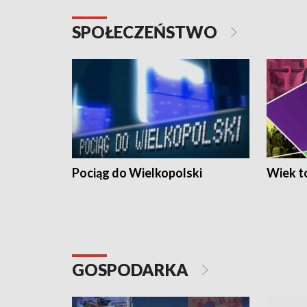
SPOŁECZEŃSTWO
Pociąg do Wielkopolski
Wiek to
GOSPODARKA