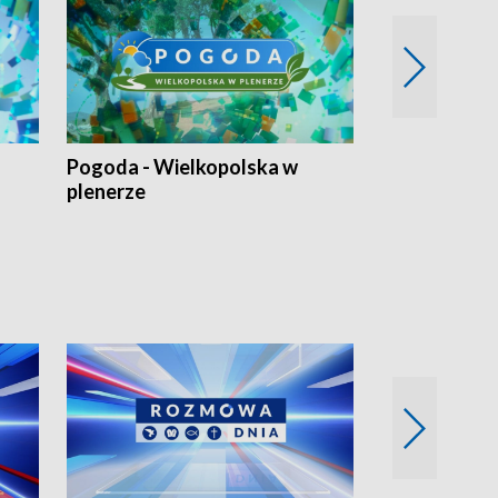
Pogoda - Wielkopolska w
Eko prognoza
plenerze