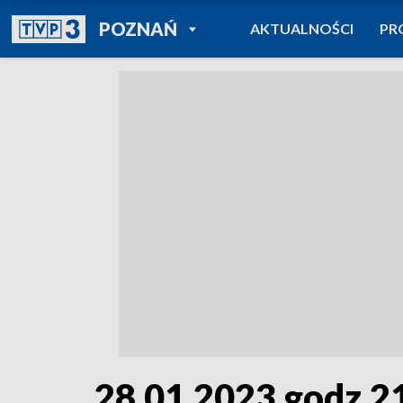
POWRÓT DO
POZNAŃ
AKTUALNOŚCI
PR
TVP REGIONY
28.01.2023 godz.2