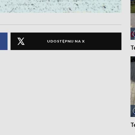
UDOSTĘPNIJ NA X
T
T