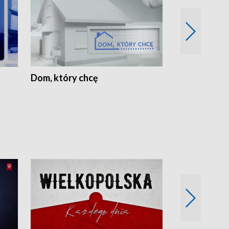
Dom, który chcę
Biznes Wielk