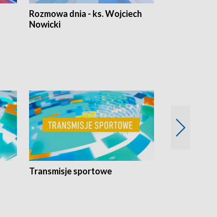
Rozmowa dnia - ks. Wojciech
Euro Fakty
Nowicki
Transmisje sportowe
Reportaże s