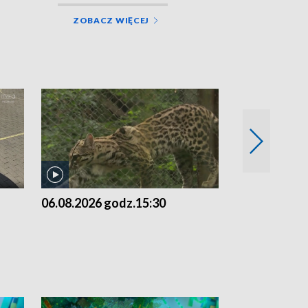
ZOBACZ WIĘCEJ
06.08.2026 godz.15:30
05.08.2026 g