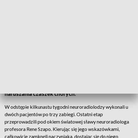
(Fot. pixabay)
Medycy zastosowali innowacyjną metodę leczenia,
dzięki czemu skomplikowane operacje usunięcia
naczyniaka tętniczo-żylnego mózgu obyły się bez
naruszania czaszek chorych.
W odstępie kilkunastu tygodni neuroradiolodzy wykonali u
dwóch pacjentów po trzy zabiegi. Ostatni etap
przeprowadzili pod okiem światowej sławy neuroradiologa
profesora Rene Szapo. Kierując się jego wskazówkami,
całkowicie zamknęli naczyniaka, dostając się do niego