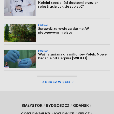
Kolejni specjaliści dostępni przez e-
rejestrację. Jak się zapisać?
POZNAŃ
Sprawdź zdrowie za darmo. W
nietypowym miejscu
POZNAŃ
Ważna zmiana dla milionów Polek. Nowe
badanie od sierpnia [WIDEO]
ZOBACZ WIĘCEJ
BIAŁYSTOK
/
BYDGOSZCZ
/
GDAŃSK
/
GORZÓW WLKP.
/
KATOWICE
/
KIELCE
/