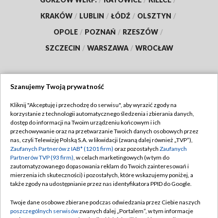
KRAKÓW
/
LUBLIN
/
ŁÓDŹ
/
OLSZTYN
/
OPOLE
/
POZNAŃ
/
RZESZÓW
/
SZCZECIN
/
WARSZAWA
/
WROCŁAW
Szanujemy Twoją prywatność
Dołącz do nas:
Kliknij "Akceptuję i przechodzę do serwisu", aby wyrazić zgody na
korzystanie z technologii automatycznego śledzenia i zbierania danych,
TVP
dostęp do informacji na Twoim urządzeniu końcowym i ich
Abonament TVP
przechowywanie oraz na przetwarzanie Twoich danych osobowych przez
Regulamin TVP
nas, czyli Telewizję Polską S.A. w likwidacji (zwaną dalej również „TVP”),
Emisja w TVP
Polityka prywatności
Zaufanych Partnerów z IAB* (1201 firm)
oraz pozostałych
Zaufanych
Partnerów TVP (93 firm)
, w celach marketingowych (w tym do
Centrum informacji TVP
Moje zgody
zautomatyzowanego dopasowania reklam do Twoich zainteresowań i
mierzenia ich skuteczności) i pozostałych, które wskazujemy poniżej, a
Naziemna Telewizja Cyfrowa
Pomoc
także zgody na udostępnianie przez nas identyfikatora PPID do Google.
Sklep TVP
Biuro reklamy
Twoje dane osobowe zbierane podczas odwiedzania przez Ciebie naszych
Rada Programowa
Kontakt
poszczególnych serwisów
zwanych dalej „Portalem”, w tym informacje