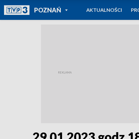
POWRÓT DO
POZNAŃ
AKTUALNOŚCI
PR
TVP REGIONY
29.01.2023 godz.1