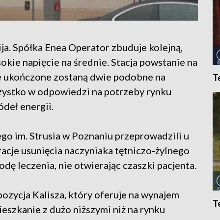
ja. Spółka Enea Operator zbuduje kolejną,
kie napięcie na średnie. Stacja powstanie na
e ukończone zostaną dwie podobne na
T
zystko w odpowiedzi na potrzeby rynku
deł energii.
go im. Strusia w Poznaniu przeprowadzili u
cje usunięcia naczyniaka tętniczo-żylnego
ę leczenia, nie otwierając czaszki pacjenta.
pozycja Kalisza, który oferuje na wynajem
T
szkanie z dużo niższymi niż na rynku