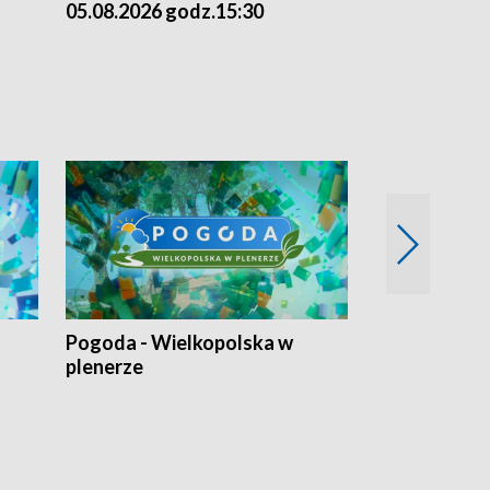
05.08.2026 godz.15:30
04.08.2026 g
Pogoda - Wielkopolska w
Eko prognoza
plenerze