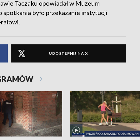
sławie Taczaku opowiadał w Muzeum
 spotkania było przekazanie instytucji
rałowi.
UDOSTĘPNIJ NA X
OGRAMÓW