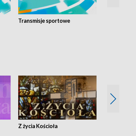
Transmisje sportowe
Reportaże s
Z życia Kościoła
Jak rozmawia