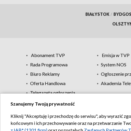
BIAŁYSTOK
/
BYDGO
OLSZTY
Abonament TVP
Emisja w TVP
Rada Programowa
System NOS
Biuro Reklamy
Ogłoszenie pr
Oferta Handlowa
Akademia Tele
Telegazeta ogłoszenia
Szanujemy Twoją prywatność
Regulamin TVP
Kliknij "Akceptuję i przechodzę do serwisu", aby wyrazić zg
końcowym i ich przechowywanie oraz na przetwarzanie Twoich
z IAB* (1201 firm)
oraz pozostałych
Zaufanych Partnerów T