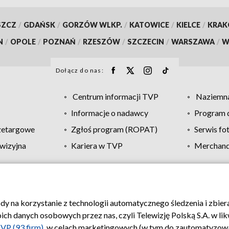
SZCZ
/
GDAŃSK
/
GORZÓW WLKP.
/
KATOWICE
/
KIELCE
/
KRA
N
/
OPOLE
/
POZNAŃ
/
RZESZÓW
/
SZCZECIN
/
WARSZAWA
/
W
Dołącz do nas:
Centrum informacji TVP
Naziemna
Informacje o nadawcy
Program d
zetargowe
Zgłoś program (ROPAT)
Serwis fo
wizyjna
Kariera w TVP
Merchandi
Polityka prywatności
Moje zgody
Pomoc
Biuro re
ody na korzystanie z technologii automatycznego śledzenia i zbie
 danych osobowych przez nas, czyli Telewizję Polską S.A. w likw
VP (93 firm)
, w celach marketingowych (w tym do zautomatyzow