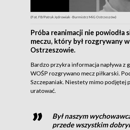
(Fot. FB/Patryk Jędrowiak - Burmistrz MiG Ostrzeszów)
Próba reanimacji nie powiodła s
meczu, który był rozgrywany w
Ostrzeszowie.
Bardzo przykra informacja napływa z g
WOŚP rozgrywano mecz piłkarski. Pod
Szczepaniak. Niestety mimo podjętej p
uratować.
Był naszym wychowawcą,
przede wszystkim dobrym