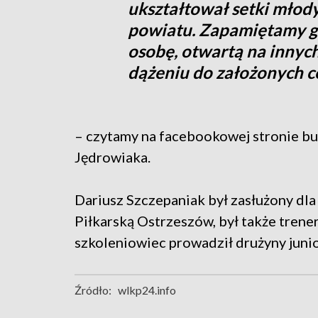
ukształtował setki mło
powiatu. Zapamiętamy go
osobę, otwartą na innych
dążeniu do założonych 
– czytamy na facebookowej stronie bu
Jędrowiaka.
Dariusz Szczepaniak był zasłużony dla
Piłkarską Ostrzeszów, był także tren
szkoleniowiec prowadził drużyny junior
Źródło:
wlkp24.info