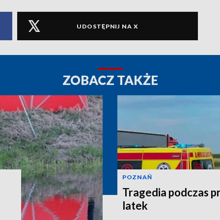
UDOSTĘPNIJ NA X
ZOBACZ TAKŻE
POZNAŃ
Tragedia podczas pr
latek