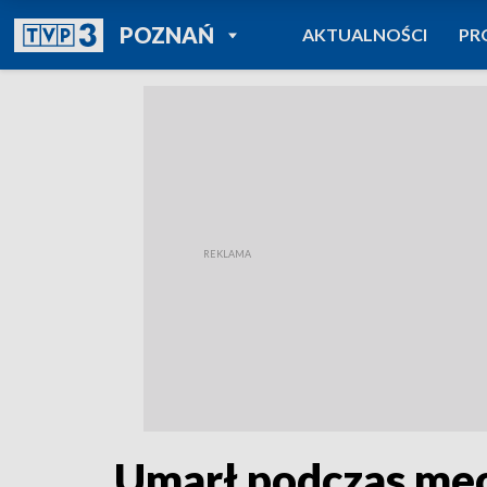
POWRÓT DO
POZNAŃ
AKTUALNOŚCI
PR
TVP REGIONY
Umarł podczas me