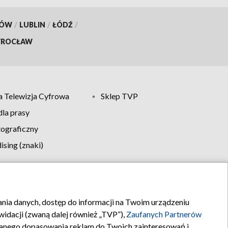
KÓW
/
LUBLIN
/
ŁÓDŹ
/
ROCŁAW
 Telewizja Cyfrowa
Sklep TVP
la prasy
tograficzny
sing (znaki)
klamy
Kontakt
rania danych, dostęp do informacji na Twoim urządzeniu
idacji (zwaną dalej również „TVP”),
Zaufanych Partnerów
anego dopasowania reklam do Twoich zainteresowań i