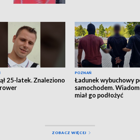
Ń
POZNAŃ
ął 25-latek. Znaleziono
Ładunek wybuchowy p
 rower
samochodem. Wiadomo
miał go podłożyć
ZOBACZ WIĘCEJ