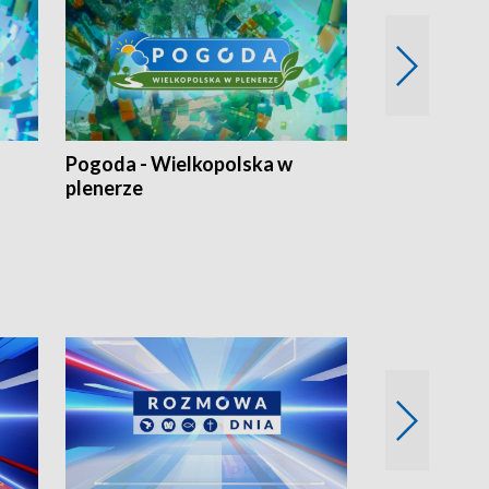
Pogoda - Wielkopolska w
Eko prognoza
plenerze