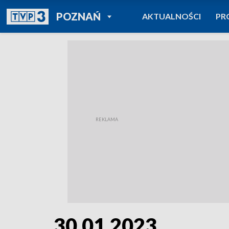
POWRÓT DO
POZNAŃ
AKTUALNOŚCI
PR
TVP REGIONY
30.01.2023