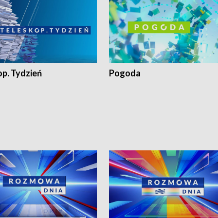
op. Tydzień
Pogoda