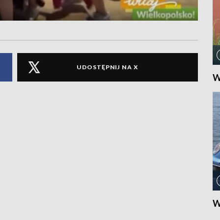
UDOSTĘPNIJ NA X
W
W