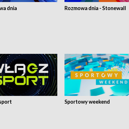
a dnia
Rozmowa dnia - Stonewall
sport
Sportowy weekend