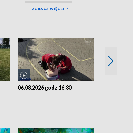
ZOBACZ WIĘCEJ
06.08.2026 godz.16:30
06.08.2026 g