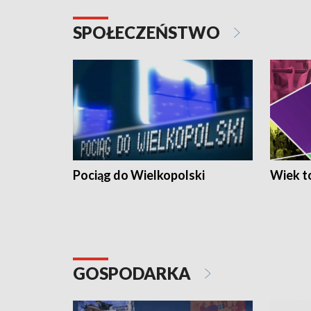
SPOŁECZEŃSTWO
Pociąg do Wielkopolski
Wiek to
GOSPODARKA