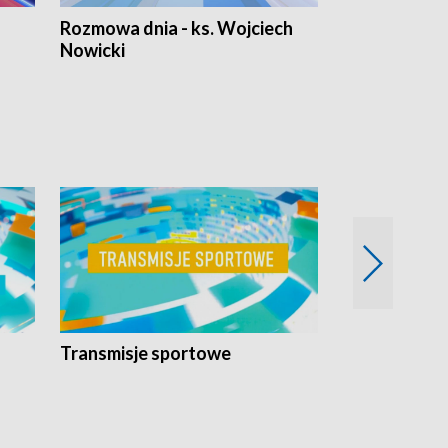
Rozmowa dnia - ks. Wojciech
Euro Fakty
Nowicki
Transmisje sportowe
Reportaże s