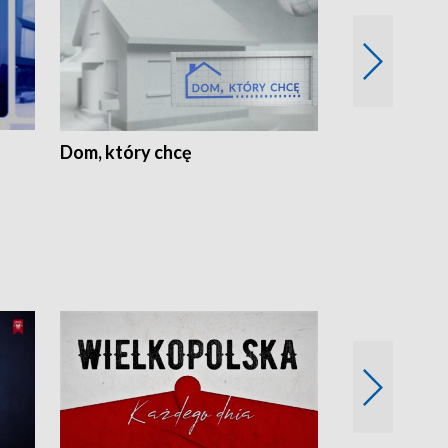
Dom, który chcę
Biznes Wielk