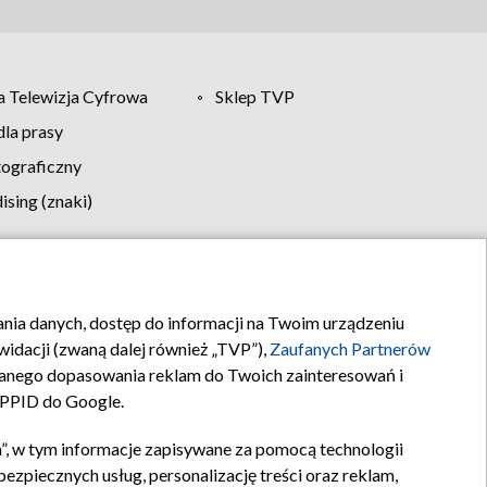
 Telewizja Cyfrowa
Sklep TVP
la prasy
tograficzny
sing (znaki)
klamy
Kontakt
rania danych, dostęp do informacji na Twoim urządzeniu
idacji (zwaną dalej również „TVP”),
Zaufanych Partnerów
anego dopasowania reklam do Twoich zainteresowań i
a PPID do Google.
”, w tym informacje zapisywane za pomocą technologii
zpiecznych usług, personalizację treści oraz reklam,