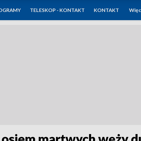
OGRAMY
TELESKOP - KONTAKT
KONTAKT
Więc
 osiem martwych węży du