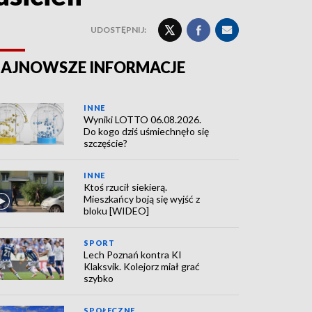
UDOSTĘPNIJ:
AJNOWSZE INFORMACJE
INNE
Wyniki LOTTO 06.08.2026.
Do kogo dziś uśmiechnęło się
szczęście?
INNE
Ktoś rzucił siekierą.
Mieszkańcy boją się wyjść z
bloku [WIDEO]
SPORT
Lech Poznań kontra KI
Klaksvik. Kolejorz miał grać
szybko
SPOŁECZNE