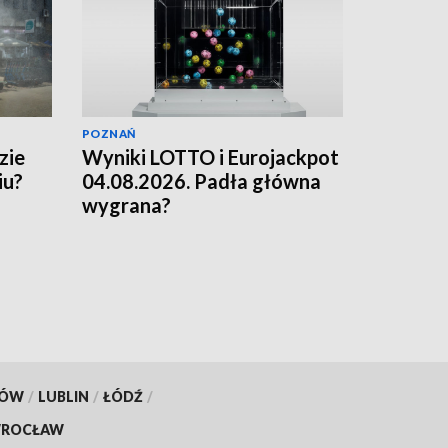
POZNAŃ
zie
Wyniki LOTTO i Eurojackpot
iu?
04.08.2026. Padła główna
wygrana?
KÓW
/
LUBLIN
/
ŁÓDŹ
/
ROCŁAW