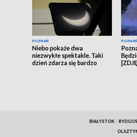
POZNAŃ
POZNA
Niebo pokaże dwa
Poznań
niezwykłe spektakle. Taki
Będzi
dzień zdarza się bardzo
[ZDJ
rzadko
BIAŁYSTOK
/
BYDGO
OLSZTY