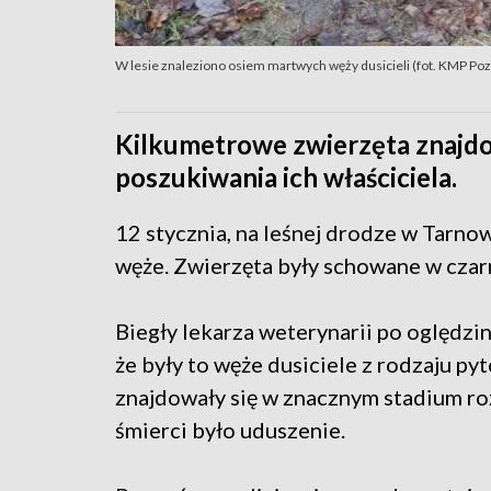
W lesie znaleziono osiem martwych węży dusicieli (fot. KMP Po
Kilkumetrowe zwierzęta znajdo
poszukiwania ich właściciela.
12 stycznia, na leśnej drodze w Tarn
węże. Zwierzęta były schowane w czar
Biegły lekarza weterynarii po oględzin
że były to węże dusiciele z rodzaju py
znajdowały się w znacznym stadium ro
śmierci było uduszenie.