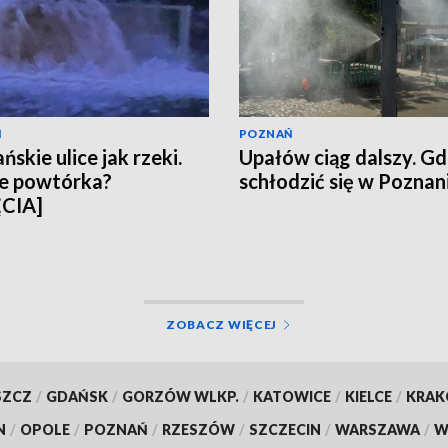
Ń
POZNAŃ
skie ulice jak rzeki.
Upałów ciąg dalszy. Gd
e powtórka?
schłodzić się w Poznan
ĘCIA]
ZOBACZ WIĘCEJ
SZCZ
/
GDAŃSK
/
GORZÓW WLKP.
/
KATOWICE
/
KIELCE
/
KRA
N
/
OPOLE
/
POZNAŃ
/
RZESZÓW
/
SZCZECIN
/
WARSZAWA
/
W