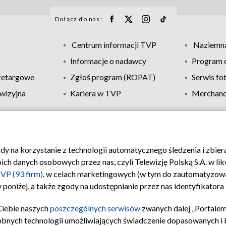
Dołącz do nas:
Centrum informacji TVP
Naziemna
Informacje o nadawcy
Program d
zetargowe
Zgłoś program (ROPAT)
Serwis fo
wizyjna
Kariera w TVP
Merchandi
Polityka prywatności
Moje zgody
Pomoc
Biuro re
ody na korzystanie z technologii automatycznego śledzenia i zbie
 danych osobowych przez nas, czyli Telewizję Polską S.A. w likw
VP (93 firm)
, w celach marketingowych (w tym do zautomatyzow
 poniżej, a także zgody na udostępnianie przez nas identyfikator
Ciebie naszych
poszczególnych serwisów
zwanych dalej „Portalem
obnych technologii umożliwiających świadczenie dopasowanych i be