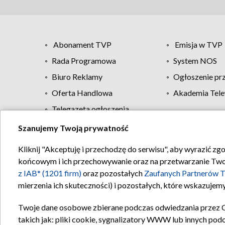
Abonament TVP
Emisja w TVP
Rada Programowa
System NOS
Biuro Reklamy
Ogłoszenie pr
Oferta Handlowa
Akademia Tele
Telegazeta ogłoszenia
Szanujemy Twoją prywatność
Regulamin TVP
Kliknij "Akceptuję i przechodzę do serwisu", aby wyrazić zg
końcowym i ich przechowywanie oraz na przetwarzanie Twoich
z IAB* (1201 firm)
oraz pozostałych
Zaufanych Partnerów T
mierzenia ich skuteczności) i pozostałych, które wskazujemy
Twoje dane osobowe zbierane podczas odwiedzania przez 
takich jak: pliki cookie, sygnalizatory WWW lub innych pod