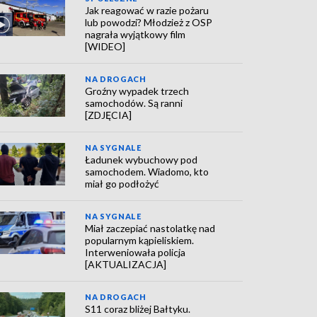
Jak reagować w razie pożaru
lub powodzi? Młodzież z OSP
nagrała wyjątkowy film
[WIDEO]
NA DROGACH
Groźny wypadek trzech
samochodów. Są ranni
[ZDJĘCIA]
NA SYGNALE
Ładunek wybuchowy pod
samochodem. Wiadomo, kto
miał go podłożyć
NA SYGNALE
Miał zaczepiać nastolatkę nad
popularnym kąpieliskiem.
Interweniowała policja
[AKTUALIZACJA]
NA DROGACH
S11 coraz bliżej Bałtyku.