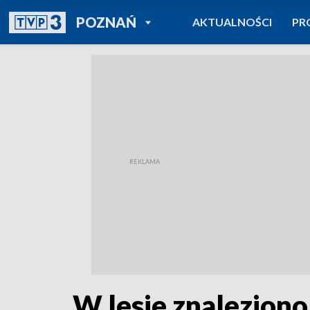
POWRÓT DO
POZNAŃ
AKTUALNOŚCI
PR
TVP REGIONY
W lesie znaleziono