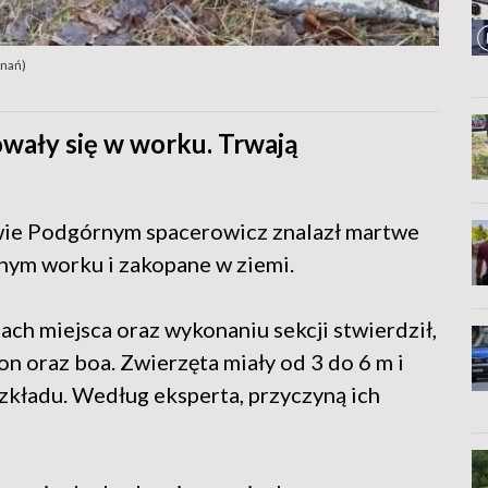
znań)
wały się w worku. Trwają
owie Podgórnym spacerowicz znalazł martwe
nym worku i zakopane w ziemi.
ach miejsca oraz wykonaniu sekcji stwierdził,
ton oraz boa. Zwierzęta miały od 3 do 6 m i
zkładu. Według eksperta, przyczyną ich