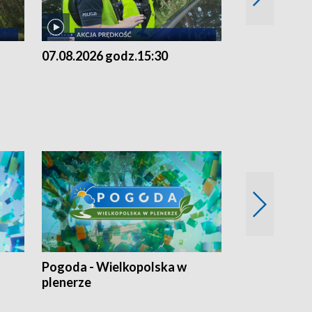
07.08.2026 godz.15:30
06.08.2026 g
Pogoda - Wielkopolska w
Eko prognoza
plenerze