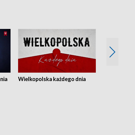
nia
Wielkopolska każdego dnia
Rozmowy z m