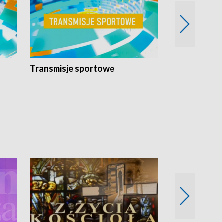
Transmisje sportowe
Reportaże s