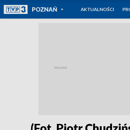
POWRÓT DO
POZNAŃ
AKTUALNOŚCI
PR
TVP REGIONY
(Fot. Piotr Chudziń