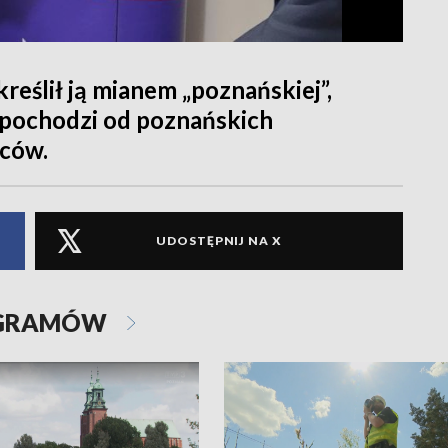
reślił ją mianem „poznańskiej”,
pochodzi od poznańskich
rców.
UDOSTĘPNIJ NA X
OGRAMÓW