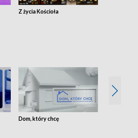
Z życia Kościoła
Jak rozmawia
Dom, który chcę
Biznes Wielk