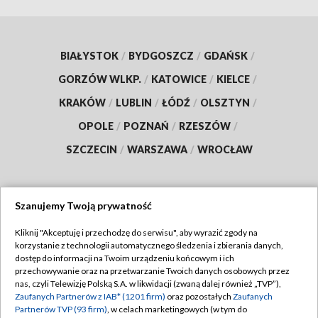
BIAŁYSTOK
/
BYDGOSZCZ
/
GDAŃSK
/
GORZÓW WLKP.
/
KATOWICE
/
KIELCE
/
KRAKÓW
/
LUBLIN
/
ŁÓDŹ
/
OLSZTYN
/
OPOLE
/
POZNAŃ
/
RZESZÓW
/
SZCZECIN
/
WARSZAWA
/
WROCŁAW
Szanujemy Twoją prywatność
Dołącz do nas:
Kliknij "Akceptuję i przechodzę do serwisu", aby wyrazić zgody na
korzystanie z technologii automatycznego śledzenia i zbierania danych,
TVP
dostęp do informacji na Twoim urządzeniu końcowym i ich
Abonament TVP
przechowywanie oraz na przetwarzanie Twoich danych osobowych przez
Regulamin TVP
nas, czyli Telewizję Polską S.A. w likwidacji (zwaną dalej również „TVP”),
Emisja w TVP
Zaufanych Partnerów z IAB* (1201 firm)
oraz pozostałych
Zaufanych
Polityka prywatności
Partnerów TVP (93 firm)
, w celach marketingowych (w tym do
Centrum informacji TVP