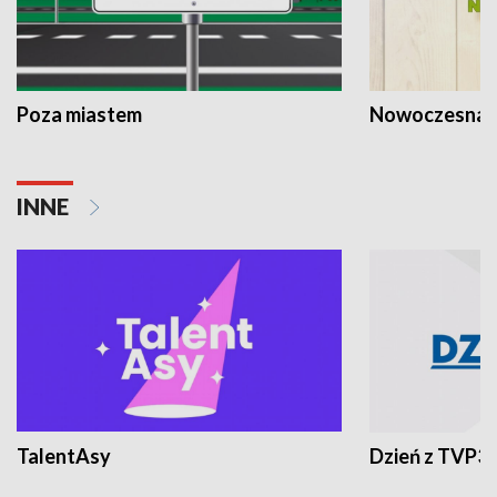
Poza miastem
Nowoczesna 
INNE
TalentAsy
Dzień z TVP3