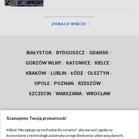
ZOBACZ WIĘCEJ
BIAŁYSTOK
/
BYDGOSZCZ
/
GDAŃSK
/
GORZÓW WLKP.
/
KATOWICE
/
KIELCE
/
KRAKÓW
/
LUBLIN
/
ŁÓDŹ
/
OLSZTYN
/
OPOLE
/
POZNAŃ
/
RZESZÓW
/
SZCZECIN
/
WARSZAWA
/
WROCŁAW
Szanujemy Twoją prywatność
Dołącz do nas:
Kliknij "Akceptuję i przechodzę do serwisu", aby wyrazić zgody na
korzystanie z technologii automatycznego śledzenia i zbierania danych,
TVP