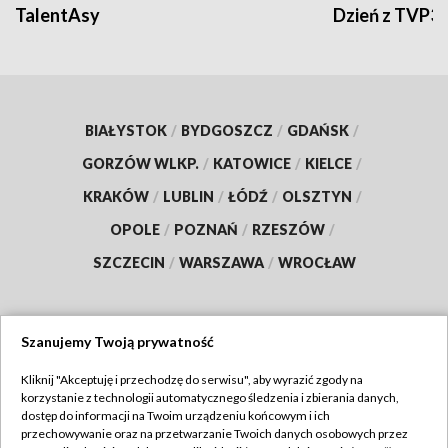
TalentAsy
Dzień z TVP3
BIAŁYSTOK
/
BYDGOSZCZ
/
GDAŃSK
/
GORZÓW WLKP.
/
KATOWICE
/
KIELCE
/
KRAKÓW
/
LUBLIN
/
ŁÓDŹ
/
OLSZTYN
/
OPOLE
/
POZNAŃ
/
RZESZÓW
/
SZCZECIN
/
WARSZAWA
/
WROCŁAW
Szanujemy Twoją prywatność
Dołącz do nas:
Kliknij "Akceptuję i przechodzę do serwisu", aby wyrazić zgody na
korzystanie z technologii automatycznego śledzenia i zbierania danych,
TVP
dostęp do informacji na Twoim urządzeniu końcowym i ich
Abonament TVP
przechowywanie oraz na przetwarzanie Twoich danych osobowych przez
Regulamin TVP