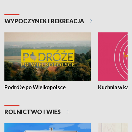
WYPOCZYNEK I REKREACJA
Podróże po Wielkopolsce
Kuchnia w ka
ROLNICTWO I WIEŚ