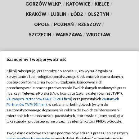
GORZÓW WLKP.
/
KATOWICE
/
KIELCE
/
KRAKÓW
/
LUBLIN
/
ŁÓDŹ
/
OLSZTYN
/
OPOLE
/
POZNAŃ
/
RZESZÓW
/
SZCZECIN
/
WARSZAWA
/
WROCŁAW
Szanujemy Twoją prywatność
Dołącz do nas:
Kliknij "Akceptuję i przechodzę do serwisu", aby wyrazić zgody na
korzystanie z technologii automatycznego śledzenia i zbierania danych,
TVP
dostęp do informacji na Twoim urządzeniu końcowym i ich
Abonament TVP
przechowywanie oraz na przetwarzanie Twoich danych osobowych przez
Regulamin TVP
nas, czyli Telewizję Polską S.A. w likwidacji (zwaną dalej również „TVP”),
Emisja w TVP
Polityka prywatności
Zaufanych Partnerów z IAB* (1201 firm)
oraz pozostałych
Zaufanych
Partnerów TVP (93 firm)
, w celach marketingowych (w tym do
Centrum informacji TVP
Moje zgody
zautomatyzowanego dopasowania reklam do Twoich zainteresowań i
mierzenia ich skuteczności) i pozostałych, które wskazujemy poniżej, a
Naziemna Telewizja Cyfrowa
Pomoc
także zgody na udostępnianie przez nas identyfikatora PPID do Google.
Sklep TVP
Biuro reklamy
Twoje dane osobowe zbierane podczas odwiedzania przez Ciebie naszych
Rada Programowa
poszczególnych serwisów
zwanych dalej „Portalem”, w tym informacje