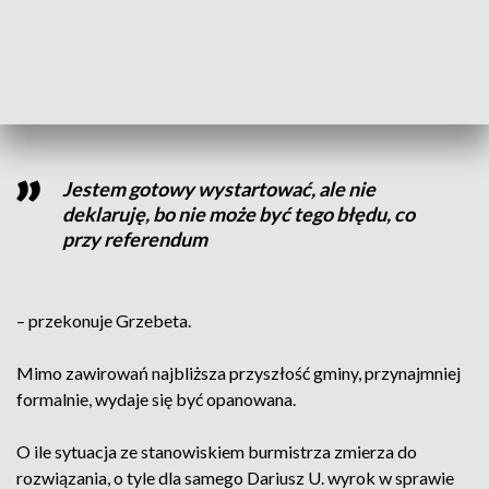
Bo wybory dotyczyć będą tylko burmistrza, a nie rady, którą
w referendum także chciano odwołać. Opozycyjnego
kandydata na burmistrza na razie nie ogłoszono.
Jestem gotowy wystartować, ale nie
deklaruję, bo nie może być tego błędu, co
przy referendum
– przekonuje Grzebeta.
Mimo zawirowań najbliższa przyszłość gminy, przynajmniej
formalnie, wydaje się być opanowana.
O ile sytuacja ze stanowiskiem burmistrza zmierza do
rozwiązania, o tyle dla samego Dariusz U. wyrok w sprawie