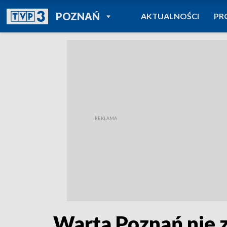
POWRÓT DO
POZNAŃ
AKTUALNOŚCI
PR
TVP REGIONY
Warta Poznań nie z