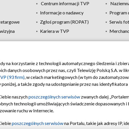
Centrum informacji TVP
Naziemna
Informacje o nadawcy
Program d
zetargowe
Zgłoś program (ROPAT)
Serwis fo
wizyjna
Kariera w TVP
Merchandi
Polityka prywatności
Moje zgody
Pomoc
Biuro re
ody na korzystanie z technologii automatycznego śledzenia i zbie
 danych osobowych przez nas, czyli Telewizję Polską S.A. w likw
VP (93 firm)
, w celach marketingowych (w tym do zautomatyzow
 poniżej, a także zgody na udostępnianie przez nas identyfikator
Ciebie naszych
poszczególnych serwisów
zwanych dalej „Portalem
obnych technologii umożliwiających świadczenie dopasowanych i be
zowanie ruchu w Internecie.
Ciebie
poszczególnych serwisów
na Portalu, takie jak adresy IP, 