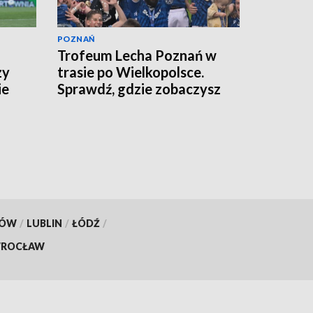
POZNAŃ
Trofeum Lecha Poznań w
zy
trasie po Wielkopolsce.
ie
Sprawdź, gdzie zobaczysz
puchar [TERMINARZ]
KÓW
/
LUBLIN
/
ŁÓDŹ
/
ROCŁAW