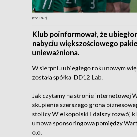
(fot. PAP)
Klub poinformował, że ubiegłor
nabyciu większościowego pakiet
unieważniona.
W sierpniu ubiegłego roku nowym wi
została spółka DD12 Lab.
Jak czytamy na stronie internetowej 
skupienie szerszego grona biznesoweg
stolicy Wielkopolski i dalszy rozwój 
umowa sponsoringowa pomiędzy Wartą 
o.o.