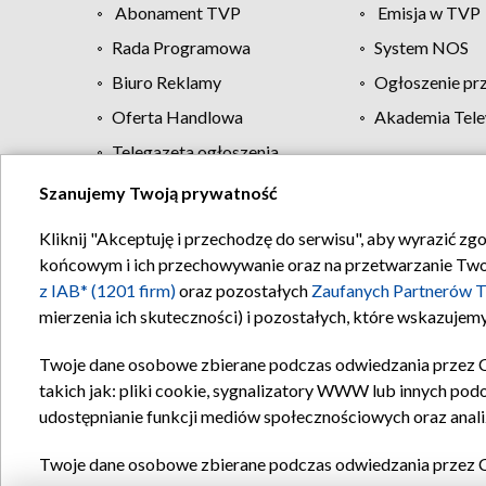
Abonament TVP
Emisja w TVP
Rada Programowa
System NOS
Biuro Reklamy
Ogłoszenie pr
Oferta Handlowa
Akademia Tele
Telegazeta ogłoszenia
Szanujemy Twoją prywatność
Regulamin TVP
Kliknij "Akceptuję i przechodzę do serwisu", aby wyrazić zg
końcowym i ich przechowywanie oraz na przetwarzanie Twoich
z IAB* (1201 firm)
oraz pozostałych
Zaufanych Partnerów T
mierzenia ich skuteczności) i pozostałych, które wskazujemy
Twoje dane osobowe zbierane podczas odwiedzania przez 
takich jak: pliki cookie, sygnalizatory WWW lub innych pod
udostępnianie funkcji mediów społecznościowych oraz anali
Twoje dane osobowe zbierane podczas odwiedzania przez 