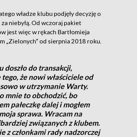
atego władze klubu podjęły decyzję o
 za niebyłą. Od wczoraj pakiet
w jest więc w rękach Bartłomieja
em „Zielonych” od sierpnia 2018 roku.
 doszło do transakcji,
tego, że nowi właściciele od
ansowo w utrzymanie Warty.
o mnie to obchodzić, bo
em pałeczkę dalej i mogłem
e moja sprawa. Wracam na
bardziej związanych z klubem.
ie z członkami rady nadzorczej