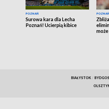
POZNAŃ
POZNA
Surowa kara dla Lecha
Zbliż
Poznań! Ucierpią kibice
elimin
może 
BIAŁYSTOK
/
BYDGO
OLSZTY