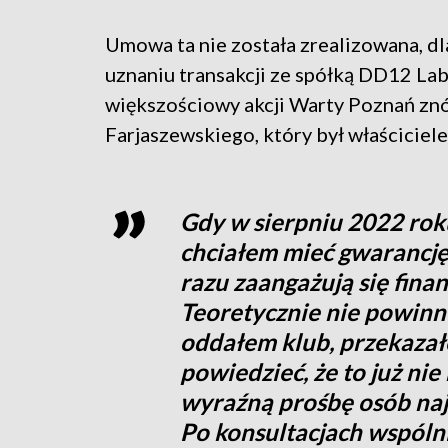
Umowa ta nie została zrealizowana, dl
uznaniu transakcji ze spółką DD12 Lab
większościowy akcji Warty Poznań znó
Farjaszewskiego, który był właściciel
Gdy w sierpniu 2022 roku
chciałem mieć gwarancję 
razu zaangażują się fin
Teoretycznie nie powinn
oddałem klub, przekazał
powiedzieć, że to już ni
wyraźną prośbę osób naj
Po konsultacjach wspóln