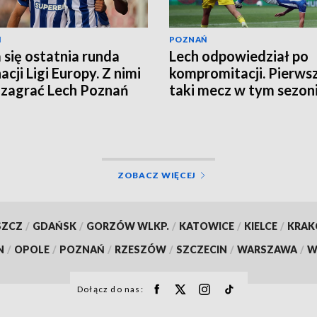
Ń
POZNAŃ
a się ostatnia runda
Lech odpowiedział po
acji Ligi Europy. Z nimi
kompromitacji. Pierws
zagrać Lech Poznań
taki mecz w tym sezon
ZOBACZ WIĘCEJ
SZCZ
/
GDAŃSK
/
GORZÓW WLKP.
/
KATOWICE
/
KIELCE
/
KRA
N
/
OPOLE
/
POZNAŃ
/
RZESZÓW
/
SZCZECIN
/
WARSZAWA
/
W
Dołącz do nas: