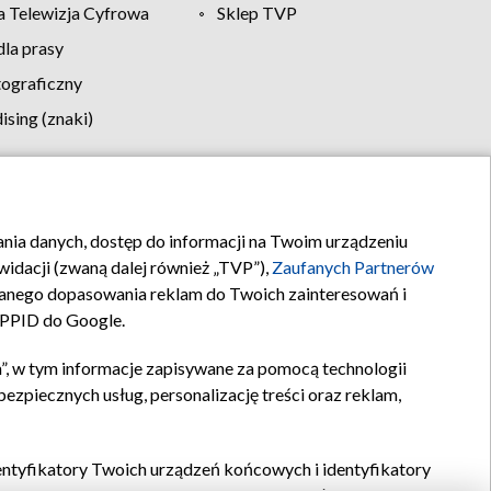
 Telewizja Cyfrowa
Sklep TVP
la prasy
tograficzny
sing (znaki)
klamy
Kontakt
rania danych, dostęp do informacji na Twoim urządzeniu
idacji (zwaną dalej również „TVP”),
Zaufanych Partnerów
anego dopasowania reklam do Twoich zainteresowań i
a PPID do Google.
”, w tym informacje zapisywane za pomocą technologii
zpiecznych usług, personalizację treści oraz reklam,
identyfikatory Twoich urządzeń końcowych i identyfikatory