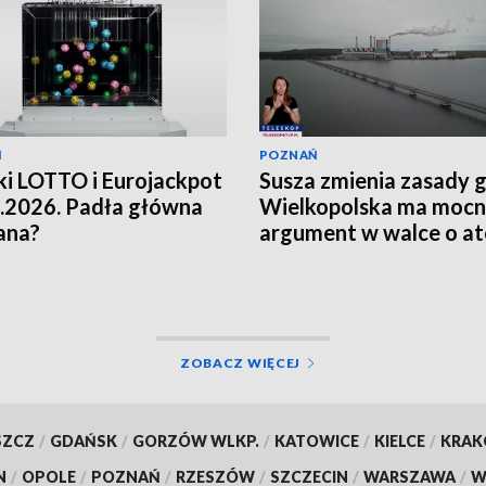
Ń
POZNAŃ
i LOTTO i Eurojackpot
Susza zmienia zasady g
.2026. Padła główna
Wielkopolska ma moc
ana?
argument w walce o a
[WIDEO]
ZOBACZ WIĘCEJ
SZCZ
/
GDAŃSK
/
GORZÓW WLKP.
/
KATOWICE
/
KIELCE
/
KRA
N
/
OPOLE
/
POZNAŃ
/
RZESZÓW
/
SZCZECIN
/
WARSZAWA
/
W