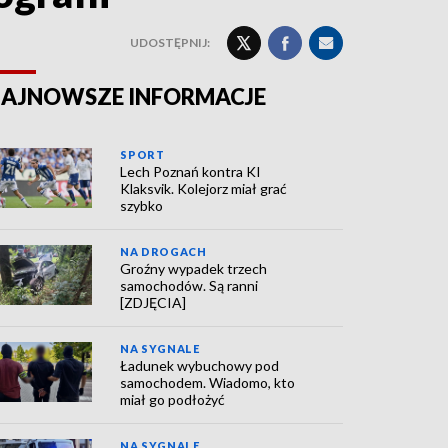
UDOSTĘPNIJ:
AJNOWSZE INFORMACJE
SPORT
Lech Poznań kontra KI
Klaksvik. Kolejorz miał grać
szybko
NA DROGACH
Groźny wypadek trzech
samochodów. Są ranni
[ZDJĘCIA]
NA SYGNALE
Ładunek wybuchowy pod
samochodem. Wiadomo, kto
miał go podłożyć
NA SYGNALE