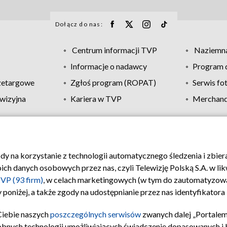
Dołącz do nas:
Centrum informacji TVP
Naziemna
Informacje o nadawcy
Program d
zetargowe
Zgłoś program (ROPAT)
Serwis fo
wizyjna
Kariera w TVP
Merchandi
Polityka prywatności
Moje zgody
Pomoc
Biuro re
ody na korzystanie z technologii automatycznego śledzenia i zbie
 danych osobowych przez nas, czyli Telewizję Polską S.A. w likw
VP (93 firm)
, w celach marketingowych (w tym do zautomatyzow
 poniżej, a także zgody na udostępnianie przez nas identyfikator
Ciebie naszych
poszczególnych serwisów
zwanych dalej „Portalem
obnych technologii umożliwiających świadczenie dopasowanych i be