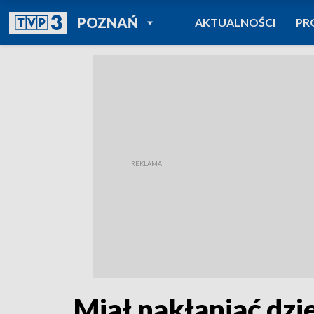
POWRÓT DO
POZNAŃ
AKTUALNOŚCI
PR
TVP REGIONY
Miał nakłaniać dzi