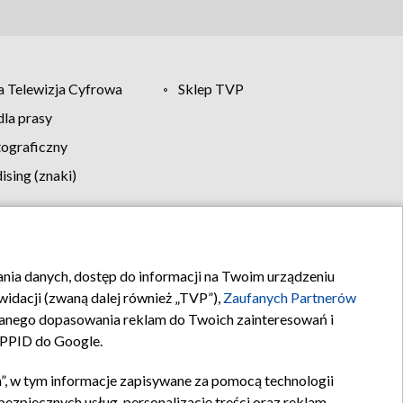
 Telewizja Cyfrowa
Sklep TVP
la prasy
tograficzny
sing (znaki)
klamy
Kontakt
rania danych, dostęp do informacji na Twoim urządzeniu
idacji (zwaną dalej również „TVP”),
Zaufanych Partnerów
anego dopasowania reklam do Twoich zainteresowań i
a PPID do Google.
”, w tym informacje zapisywane za pomocą technologii
zpiecznych usług, personalizację treści oraz reklam,