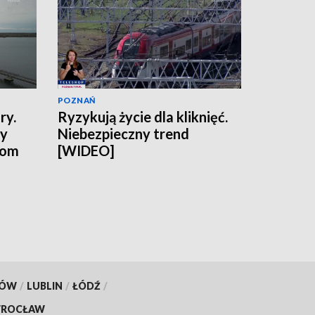
POZNAŃ
ry.
Ryzykują życie dla kliknięć.
ny
Niebezpieczny trend
tom
[WIDEO]
KÓW
/
LUBLIN
/
ŁÓDŹ
/
ROCŁAW