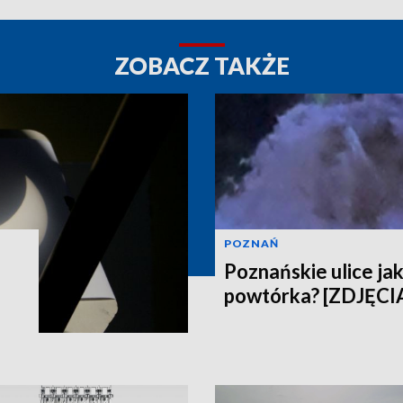
ZOBACZ TAKŻE
POZNAŃ
Poznańskie ulice jak
powtórka? [ZDJĘCI