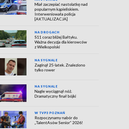
Miał zaczepiać nastolatkę nad
popularnym kąpieliskiem.
Interweniowała policja
[AKTUALIZACJA]
NA DROGACH
S11 coraz bliżej Bałtyku.
Ważna decyzja dla kierowców
z Wielkopolski
NA SYGNALE
Zaginął 25-latek. Znaleziono
tylko rower
NA SYGNALE
Nagle wyciągnął nóż.
Dramatyczny finał bójki
W TVP3 POZNAŃ
Rozpoczynamy nabór do
„TalentAsów Senior” 2026!