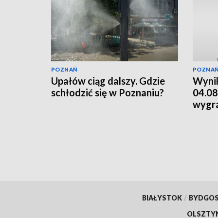
POZNAŃ
POZNA
Upałów ciąg dalszy. Gdzie
Wynik
schłodzić się w Poznaniu?
04.08
wygr
BIAŁYSTOK
/
BYDGO
OLSZTY