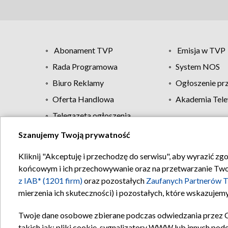
Abonament TVP
Emisja w TVP
Rada Programowa
System NOS
Biuro Reklamy
Ogłoszenie pr
Oferta Handlowa
Akademia Tele
Telegazeta ogłoszenia
Szanujemy Twoją prywatność
Regulamin TVP
Kliknij "Akceptuję i przechodzę do serwisu", aby wyrazić zg
końcowym i ich przechowywanie oraz na przetwarzanie Twoich
z IAB* (1201 firm)
oraz pozostałych
Zaufanych Partnerów T
mierzenia ich skuteczności) i pozostałych, które wskazujemy
Twoje dane osobowe zbierane podczas odwiedzania przez 
takich jak: pliki cookie, sygnalizatory WWW lub innych pod