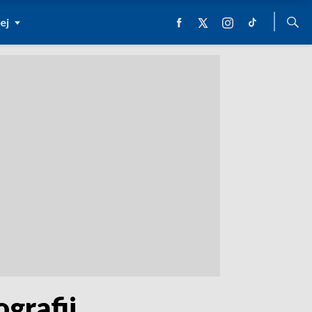
ej
grafii