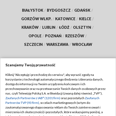
BIAŁYSTOK
/
BYDGOSZCZ
/
GDAŃSK
/
GORZÓW WLKP.
/
KATOWICE
/
KIELCE
/
KRAKÓW
/
LUBLIN
/
ŁÓDŹ
/
OLSZTYN
/
OPOLE
/
POZNAŃ
/
RZESZÓW
/
SZCZECIN
/
WARSZAWA
/
WROCŁAW
Szanujemy Twoją prywatność
Dołącz do nas:
Kliknij "Akceptuję i przechodzę do serwisu", aby wyrazić zgody na
korzystanie z technologii automatycznego śledzenia i zbierania danych,
TVP
dostęp do informacji na Twoim urządzeniu końcowym i ich
Abonament TVP
przechowywanie oraz na przetwarzanie Twoich danych osobowych przez
Regulamin TVP
nas, czyli Telewizję Polską S.A. w likwidacji (zwaną dalej również „TVP”),
Emisja w TVP
Zaufanych Partnerów z IAB* (1201 firm)
oraz pozostałych
Zaufanych
Polityka prywatności
Partnerów TVP (93 firm)
, w celach marketingowych (w tym do
Centrum informacji TVP
Moje zgody
zautomatyzowanego dopasowania reklam do Twoich zainteresowań i
mierzenia ich skuteczności) i pozostałych, które wskazujemy poniżej, a
Naziemna Telewizja Cyfrowa
Pomoc