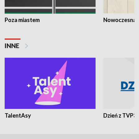
Poza miastem
Nowoczesna 
INNE
TalentAsy
Dzień z TVP3