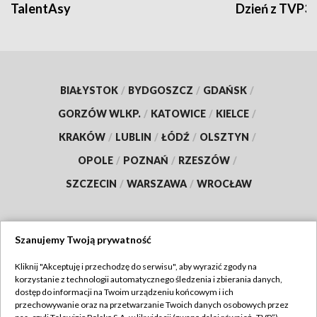
TalentAsy
Dzień z TVP3
BIAŁYSTOK
/
BYDGOSZCZ
/
GDAŃSK
/
GORZÓW WLKP.
/
KATOWICE
/
KIELCE
/
KRAKÓW
/
LUBLIN
/
ŁÓDŹ
/
OLSZTYN
/
OPOLE
/
POZNAŃ
/
RZESZÓW
/
SZCZECIN
/
WARSZAWA
/
WROCŁAW
Szanujemy Twoją prywatność
Dołącz do nas:
Kliknij "Akceptuję i przechodzę do serwisu", aby wyrazić zgody na
korzystanie z technologii automatycznego śledzenia i zbierania danych,
TVP
dostęp do informacji na Twoim urządzeniu końcowym i ich
Abonament TVP
przechowywanie oraz na przetwarzanie Twoich danych osobowych przez
Regulamin TVP