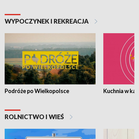
WYPOCZYNEK I REKREACJA
Podróże po Wielkopolsce
Kuchnia w ka
ROLNICTWO I WIEŚ