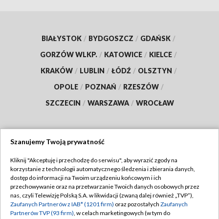
BIAŁYSTOK
/
BYDGOSZCZ
/
GDAŃSK
/
GORZÓW WLKP.
/
KATOWICE
/
KIELCE
/
KRAKÓW
/
LUBLIN
/
ŁÓDŹ
/
OLSZTYN
/
OPOLE
/
POZNAŃ
/
RZESZÓW
/
SZCZECIN
/
WARSZAWA
/
WROCŁAW
Szanujemy Twoją prywatność
Dołącz do nas:
Kliknij "Akceptuję i przechodzę do serwisu", aby wyrazić zgody na
korzystanie z technologii automatycznego śledzenia i zbierania danych,
TVP
dostęp do informacji na Twoim urządzeniu końcowym i ich
Abonament TVP
przechowywanie oraz na przetwarzanie Twoich danych osobowych przez
Regulamin TVP
nas, czyli Telewizję Polską S.A. w likwidacji (zwaną dalej również „TVP”),
Emisja w TVP
Zaufanych Partnerów z IAB* (1201 firm)
oraz pozostałych
Zaufanych
Polityka prywatności
Partnerów TVP (93 firm)
, w celach marketingowych (w tym do
Centrum informacji TVP