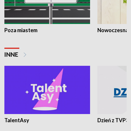
Poza miastem
Nowoczesna 
INNE
TalentAsy
Dzień z TVP3