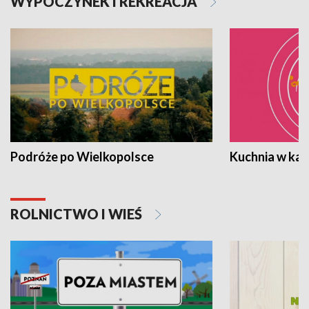
WYPOCZYNEK I REKREACJA
Podróże po Wielkopolsce
Kuchnia w ka
ROLNICTWO I WIEŚ