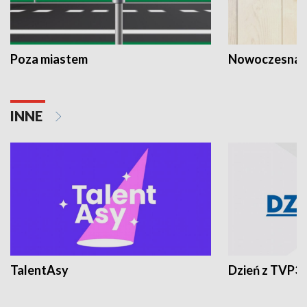
Poza miastem
Nowoczesna 
INNE
TalentAsy
Dzień z TVP3