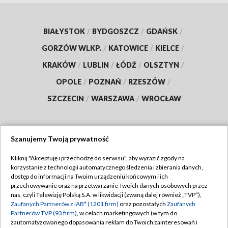
BIAŁYSTOK
/
BYDGOSZCZ
/
GDAŃSK
/
GORZÓW WLKP.
/
KATOWICE
/
KIELCE
/
KRAKÓW
/
LUBLIN
/
ŁÓDŹ
/
OLSZTYN
/
OPOLE
/
POZNAŃ
/
RZESZÓW
/
SZCZECIN
/
WARSZAWA
/
WROCŁAW
Szanujemy Twoją prywatność
Dołącz do nas:
Kliknij "Akceptuję i przechodzę do serwisu", aby wyrazić zgody na
korzystanie z technologii automatycznego śledzenia i zbierania danych,
TVP
dostęp do informacji na Twoim urządzeniu końcowym i ich
Abonament TVP
przechowywanie oraz na przetwarzanie Twoich danych osobowych przez
Regulamin TVP
nas, czyli Telewizję Polską S.A. w likwidacji (zwaną dalej również „TVP”),
Emisja w TVP
Zaufanych Partnerów z IAB* (1201 firm)
oraz pozostałych
Zaufanych
Polityka prywatności
Partnerów TVP (93 firm)
, w celach marketingowych (w tym do
Centrum informacji TVP
Moje zgody
zautomatyzowanego dopasowania reklam do Twoich zainteresowań i