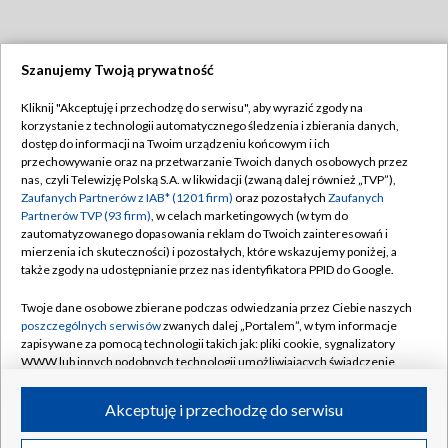
Szanujemy Twoją prywatność
Dołącz do nas:
Kliknij "Akceptuję i przechodzę do serwisu", aby wyrazić zgody na
korzystanie z technologii automatycznego śledzenia i zbierania danych,
TVP
dostęp do informacji na Twoim urządzeniu końcowym i ich
Abonament TVP
przechowywanie oraz na przetwarzanie Twoich danych osobowych przez
Regulamin TVP
nas, czyli Telewizję Polską S.A. w likwidacji (zwaną dalej również „TVP”),
Emisja w TVP
Polityka prywatności
Zaufanych Partnerów z IAB* (1201 firm)
oraz pozostałych
Zaufanych
Partnerów TVP (93 firm)
, w celach marketingowych (w tym do
Centrum informacji TVP
Moje zgody
zautomatyzowanego dopasowania reklam do Twoich zainteresowań i
mierzenia ich skuteczności) i pozostałych, które wskazujemy poniżej, a
Naziemna Telewizja Cyfrowa
Pomoc
także zgody na udostępnianie przez nas identyfikatora PPID do Google.
Sklep TVP
Biuro reklamy
Twoje dane osobowe zbierane podczas odwiedzania przez Ciebie naszych
Rada Programowa
Kontakt
poszczególnych serwisów
zwanych dalej „Portalem”, w tym informacje
zapisywane za pomocą technologii takich jak: pliki cookie, sygnalizatory
System NOS
WWW lub innych podobnych technologii umożliwiających świadczenie
dopasowanych i bezpiecznych usług, personalizację treści oraz reklam,
Informacje o nadawcy
Kanały
udostępnianie funkcji mediów społecznościowych oraz analizowanie
Akceptuję i przechodzę do serwisu
ruchu w Internecie.
Program dla prasy
©2026 Telewizja Polska S.A. w likwidacji