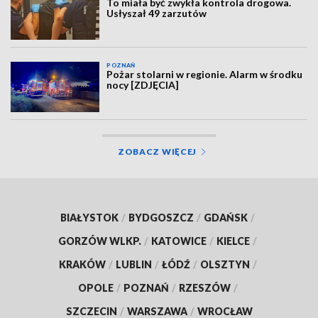
To miała być zwykła kontrola drogowa.
Usłyszał 49 zarzutów
POZNAŃ
Pożar stolarni w regionie. Alarm w środku
nocy [ZDJĘCIA]
ZOBACZ WIĘCEJ
BIAŁYSTOK
/
BYDGOSZCZ
/
GDAŃSK
/
GORZÓW WLKP.
/
KATOWICE
/
KIELCE
/
KRAKÓW
/
LUBLIN
/
ŁÓDŹ
/
OLSZTYN
/
OPOLE
/
POZNAŃ
/
RZESZÓW
/
SZCZECIN
/
WARSZAWA
/
WROCŁAW