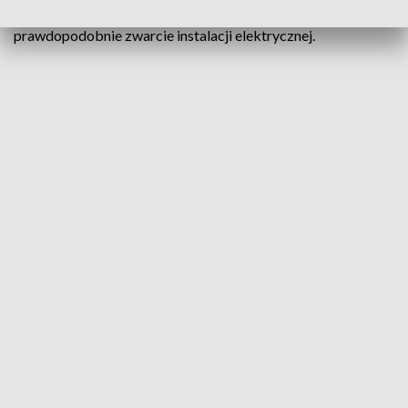
radiowozem policji z Rawicza. Przyczyną pożaru było
prawdopodobnie zwarcie instalacji elektrycznej.