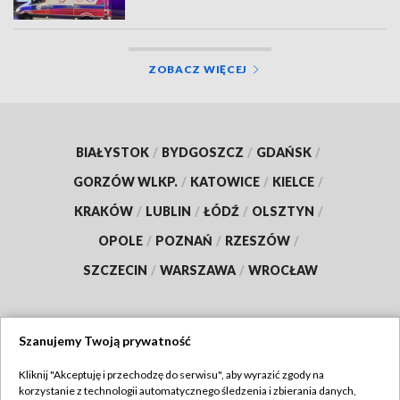
ZOBACZ WIĘCEJ
BIAŁYSTOK
/
BYDGOSZCZ
/
GDAŃSK
/
GORZÓW WLKP.
/
KATOWICE
/
KIELCE
/
KRAKÓW
/
LUBLIN
/
ŁÓDŹ
/
OLSZTYN
/
OPOLE
/
POZNAŃ
/
RZESZÓW
/
SZCZECIN
/
WARSZAWA
/
WROCŁAW
Szanujemy Twoją prywatność
Dołącz do nas:
Kliknij "Akceptuję i przechodzę do serwisu", aby wyrazić zgody na
korzystanie z technologii automatycznego śledzenia i zbierania danych,
TVP