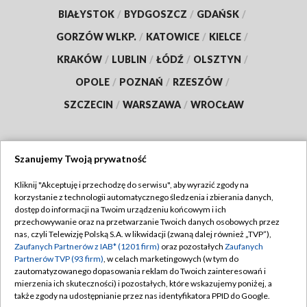
BIAŁYSTOK
/
BYDGOSZCZ
/
GDAŃSK
/
GORZÓW WLKP.
/
KATOWICE
/
KIELCE
/
KRAKÓW
/
LUBLIN
/
ŁÓDŹ
/
OLSZTYN
/
OPOLE
/
POZNAŃ
/
RZESZÓW
/
SZCZECIN
/
WARSZAWA
/
WROCŁAW
Szanujemy Twoją prywatność
Dołącz do nas:
Kliknij "Akceptuję i przechodzę do serwisu", aby wyrazić zgody na
korzystanie z technologii automatycznego śledzenia i zbierania danych,
TVP
dostęp do informacji na Twoim urządzeniu końcowym i ich
Abonament TVP
przechowywanie oraz na przetwarzanie Twoich danych osobowych przez
Regulamin TVP
nas, czyli Telewizję Polską S.A. w likwidacji (zwaną dalej również „TVP”),
Emisja w TVP
Zaufanych Partnerów z IAB* (1201 firm)
oraz pozostałych
Zaufanych
Polityka prywatności
Partnerów TVP (93 firm)
, w celach marketingowych (w tym do
Centrum informacji TVP
Moje zgody
zautomatyzowanego dopasowania reklam do Twoich zainteresowań i
mierzenia ich skuteczności) i pozostałych, które wskazujemy poniżej, a
Naziemna Telewizja Cyfrowa
Pomoc
także zgody na udostępnianie przez nas identyfikatora PPID do Google.