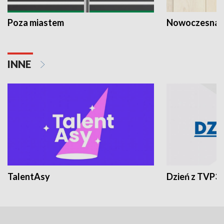
Poza miastem
Nowoczesna 
INNE
TalentAsy
Dzień z TVP3