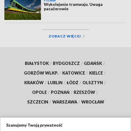
POZNAŃ
Wykolejenie tramwaju. Uwaga
pasażerowie
ZOBACZ WIĘCEJ
BIAŁYSTOK
/
BYDGOSZCZ
/
GDAŃSK
/
GORZÓW WLKP.
/
KATOWICE
/
KIELCE
/
KRAKÓW
/
LUBLIN
/
ŁÓDŹ
/
OLSZTYN
/
OPOLE
/
POZNAŃ
/
RZESZÓW
/
SZCZECIN
/
WARSZAWA
/
WROCŁAW
Szanujemy Twoją prywatność
Dołącz do nas: