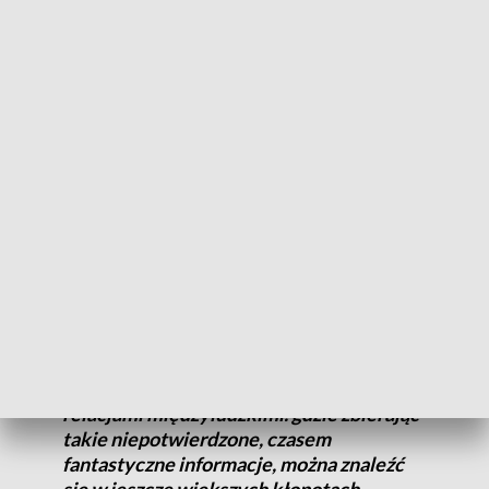
Ukrainie
– mówi dr hab. Krzysztof Brzechczyn, prof. UAM z Wydziału
Filozoficznego UAM.
Służą temu m.in. popularne serwisy społecznościowe, z
których wiele osób bezkrytycznie czerpie informacje, czego
dowodem jest wciąż rosnąca popularność fake newsów. A to
przekłada się nie tylko na nasze poglądy na świat, ale również
na życie codzienne.
To są fake newsy dotyczące radzenia sobie
z problemami zdrowia, psychicznymi,
relacjami międzyludzkimi. gdzie zbierając
takie niepotwierdzone, czasem
fantastyczne informacje, można znaleźć