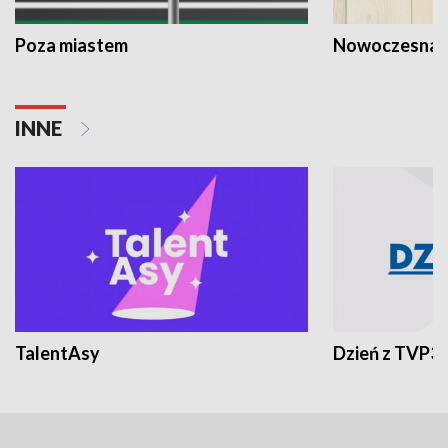
Poza miastem
Nowoczesna 
INNE
TalentAsy
Dzień z TVP3