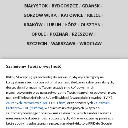
BIAŁYSTOK
/
BYDGOSZCZ
/
GDAŃSK
/
GORZÓW WLKP.
/
KATOWICE
/
KIELCE
/
KRAKÓW
/
LUBLIN
/
ŁÓDŹ
/
OLSZTYN
/
OPOLE
/
POZNAŃ
/
RZESZÓW
/
SZCZECIN
/
WARSZAWA
/
WROCŁAW
Szanujemy Twoją prywatność
Dołącz do nas:
Kliknij "Akceptuję i przechodzę do serwisu", aby wyrazić zgody na
korzystanie z technologii automatycznego śledzenia i zbierania danych,
TVP
dostęp do informacji na Twoim urządzeniu końcowym i ich
Abonament TVP
przechowywanie oraz na przetwarzanie Twoich danych osobowych przez
Regulamin TVP
nas, czyli Telewizję Polską S.A. w likwidacji (zwaną dalej również „TVP”),
Emisja w TVP
Zaufanych Partnerów z IAB* (1201 firm)
oraz pozostałych
Zaufanych
Polityka prywatności
Partnerów TVP (93 firm)
, w celach marketingowych (w tym do
Centrum informacji TVP
Moje zgody
zautomatyzowanego dopasowania reklam do Twoich zainteresowań i
mierzenia ich skuteczności) i pozostałych, które wskazujemy poniżej, a
Naziemna Telewizja Cyfrowa
Pomoc
także zgody na udostępnianie przez nas identyfikatora PPID do Google.