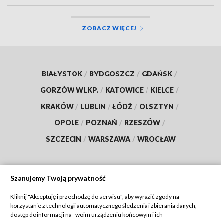
ZOBACZ WIĘCEJ
BIAŁYSTOK
/
BYDGOSZCZ
/
GDAŃSK
/
GORZÓW WLKP.
/
KATOWICE
/
KIELCE
/
KRAKÓW
/
LUBLIN
/
ŁÓDŹ
/
OLSZTYN
/
OPOLE
/
POZNAŃ
/
RZESZÓW
/
SZCZECIN
/
WARSZAWA
/
WROCŁAW
Szanujemy Twoją prywatność
Dołącz do nas:
Kliknij "Akceptuję i przechodzę do serwisu", aby wyrazić zgody na
korzystanie z technologii automatycznego śledzenia i zbierania danych,
TVP
dostęp do informacji na Twoim urządzeniu końcowym i ich