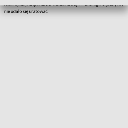
resuscytacji krążeniowo-oddechowej 79-letniego mężczyzny
nie udało się uratować.