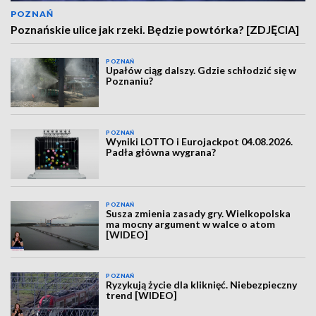
POZNAŃ
Poznańskie ulice jak rzeki. Będzie powtórka? [ZDJĘCIA]
POZNAŃ
Upałów ciąg dalszy. Gdzie schłodzić się w
Poznaniu?
POZNAŃ
Wyniki LOTTO i Eurojackpot 04.08.2026.
Padła główna wygrana?
POZNAŃ
Susza zmienia zasady gry. Wielkopolska
ma mocny argument w walce o atom
[WIDEO]
POZNAŃ
Ryzykują życie dla kliknięć. Niebezpieczny
trend [WIDEO]