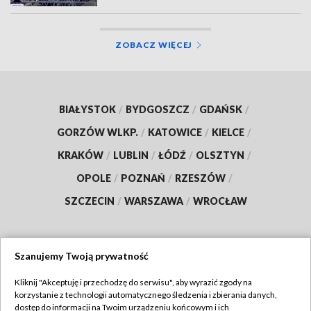
ZOBACZ WIĘCEJ
BIAŁYSTOK
/
BYDGOSZCZ
/
GDAŃSK
/
GORZÓW WLKP.
/
KATOWICE
/
KIELCE
/
KRAKÓW
/
LUBLIN
/
ŁÓDŹ
/
OLSZTYN
/
OPOLE
/
POZNAŃ
/
RZESZÓW
/
SZCZECIN
/
WARSZAWA
/
WROCŁAW
Szanujemy Twoją prywatność
Dołącz do nas:
Kliknij "Akceptuję i przechodzę do serwisu", aby wyrazić zgody na
korzystanie z technologii automatycznego śledzenia i zbierania danych,
TVP
dostęp do informacji na Twoim urządzeniu końcowym i ich