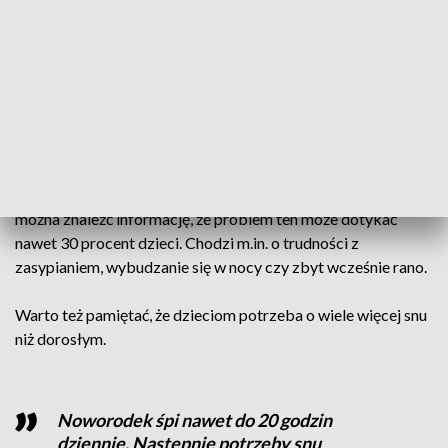
– mówi pediatra dr n. med. Andrzej Blumczyński.
Dlatego tak ważna jest taka organizacja dnia dziecka,
zarówno w roku szkolnym, jak i w przerwach od nauki, żeby
zapewnić mu odpowiednią ilość snu. Nawet jeśli będzie się to
działo kosztem jakichś zajęć dodatkowych czy mniejszej
liczby atrakcji w ferie. Tym bardziej, że zaburzenia snu są nie
tylko przypadłością dorosłych. W literaturze przedmiotu
można znaleźć informację, że problem ten może dotykać
nawet 30 procent dzieci. Chodzi m.in. o trudności z
zasypianiem, wybudzanie się w nocy czy zbyt wcześnie rano.
Warto też pamiętać, że dzieciom potrzeba o wiele więcej snu
niż dorosłym.
Noworodek śpi nawet do 20 godzin
dziennie. Następnie potrzeby snu