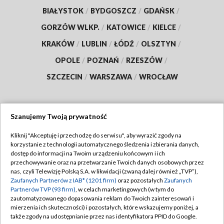
BIAŁYSTOK
/
BYDGOSZCZ
/
GDAŃSK
/
GORZÓW WLKP.
/
KATOWICE
/
KIELCE
/
KRAKÓW
/
LUBLIN
/
ŁÓDŹ
/
OLSZTYN
/
OPOLE
/
POZNAŃ
/
RZESZÓW
/
SZCZECIN
/
WARSZAWA
/
WROCŁAW
Szanujemy Twoją prywatność
Dołącz do nas:
Kliknij "Akceptuję i przechodzę do serwisu", aby wyrazić zgody na
korzystanie z technologii automatycznego śledzenia i zbierania danych,
TVP
dostęp do informacji na Twoim urządzeniu końcowym i ich
Abonament TVP
przechowywanie oraz na przetwarzanie Twoich danych osobowych przez
Regulamin TVP
nas, czyli Telewizję Polską S.A. w likwidacji (zwaną dalej również „TVP”),
Emisja w TVP
Polityka prywatności
Zaufanych Partnerów z IAB* (1201 firm)
oraz pozostałych
Zaufanych
Partnerów TVP (93 firm)
, w celach marketingowych (w tym do
Centrum informacji TVP
Moje zgody
zautomatyzowanego dopasowania reklam do Twoich zainteresowań i
mierzenia ich skuteczności) i pozostałych, które wskazujemy poniżej, a
Naziemna Telewizja Cyfrowa
Pomoc
także zgody na udostępnianie przez nas identyfikatora PPID do Google.