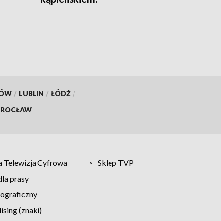
Interweniowała policja
[AKTUALIZACJA]
KÓW
/
LUBLIN
/
ŁÓDŹ
/
ROCŁAW
 Telewizja Cyfrowa
Sklep TVP
la prasy
tograficzny
sing (znaki)