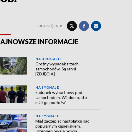
UDOSTĘPNIJ:
AJNOWSZE INFORMACJE
NA DROGACH
Groźny wypadek trzech
samochodów. Są ranni
[ZDJĘCIA]
NA SYGNALE
Ładunek wybuchowy pod
samochodem. Wiadomo, kto
miał go podłożyć
NA SYGNALE
Miał zaczepiać nastolatkę nad
popularnym kąpieliskiem.
Interweniowała policja