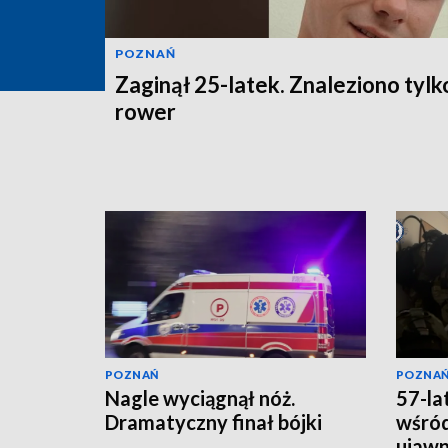
POZNAŃ
Zaginął 25-latek. Znaleziono tylk
rower
POZNAŃ
POZNA
Nagle wyciągnął nóż.
57-la
Dramatyczny finał bójki
wśród
ujawni