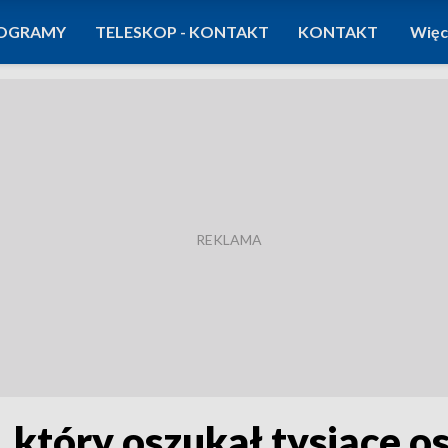
OGRAMY
TELESKOP - KONTAKT
KONTAKT
Więc
 który oszukał tysiące o