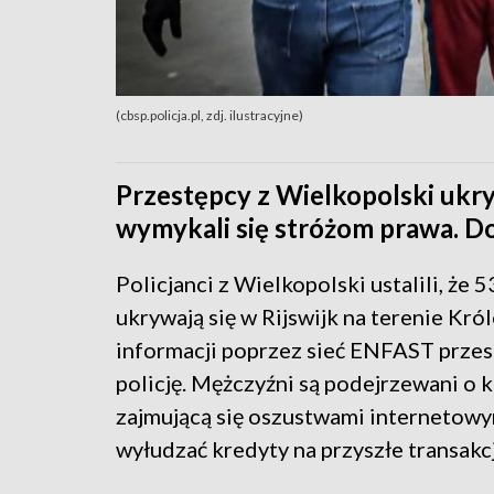
(cbsp.policja.pl, zdj. ilustracyjne)
Przestępcy z Wielkopolski ukryw
wymykali się stróżom prawa. Do
Policjanci z Wielkopolski ustalili, że 
ukrywają się w Rijswijk na terenie Kr
informacji poprzez sieć ENFAST przest
policję. Mężczyźni są podejrzewani o
zajmującą się oszustwami internetowy
wyłudzać kredyty na przyszłe transakcj