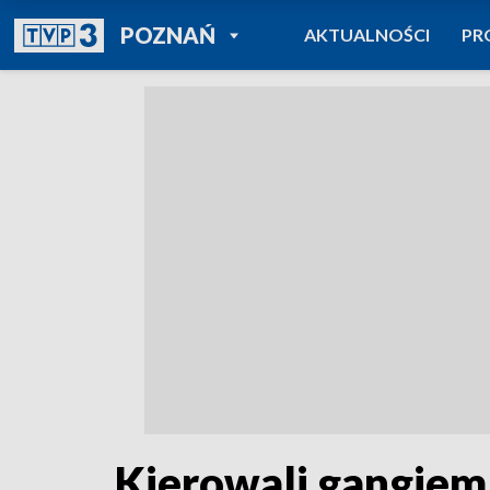
POWRÓT DO
POZNAŃ
AKTUALNOŚCI
PR
TVP REGIONY
Kierowali gangiem,