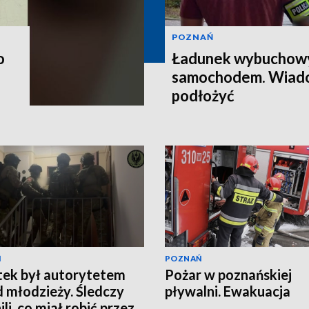
POZNAŃ
o
Ładunek wybuchow
samochodem. Wiado
podłożyć
Ń
POZNAŃ
tek był autorytetem
Pożar w poznańskiej
 młodzieży. Śledczy
pływalni. Ewakuacja
li, co miał robić przez