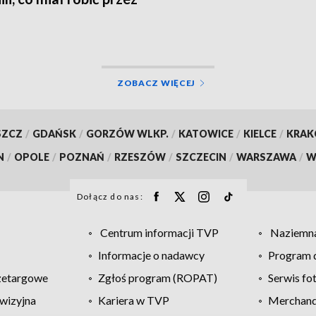
ZOBACZ WIĘCEJ
SZCZ
/
GDAŃSK
/
GORZÓW WLKP.
/
KATOWICE
/
KIELCE
/
KRA
N
/
OPOLE
/
POZNAŃ
/
RZESZÓW
/
SZCZECIN
/
WARSZAWA
/
W
Dołącz do nas:
Centrum informacji TVP
Naziemna
Informacje o nadawcy
Program d
zetargowe
Zgłoś program (ROPAT)
Serwis fo
wizyjna
Kariera w TVP
Merchandi