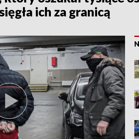
ięgła ich za granicą
N