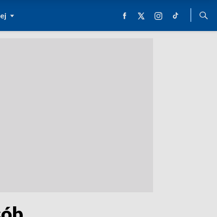
ej
sób.