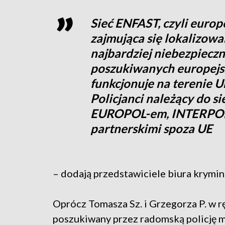
Sieć ENFAST, czyli europe
zajmująca się lokalizow
najbardziej niebezpiecz
poszukiwanych europejs
funkcjonuje na terenie Un
Policjanci należący do si
EUROPOL-em, INTERPOL-e
partnerskimi spoza UE
– dodają przedstawiciele biura krymina
Oprócz Tomasza Sz. i Grzegorza P. w rę
poszukiwany przez radomską policję m