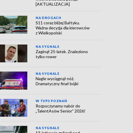
[AKTUALIZACJA]
NA DROGACH
S11 coraz bliżej Bałtyku.
Ważna decyzja dla kierowców
z Wielkopolski
NA SYGNALE
Zaginął 25-latek. Znaleziono
tylko rower
NA SYGNALE
Nagle wyciągnął nóż.
Dramatyczny finał bójki
W TVP3 POZNAŃ
Rozpoczynamy nabór do
„TalentAsów Senior” 2026!
NA SYGNALE
13-latkowie zniknęli pod