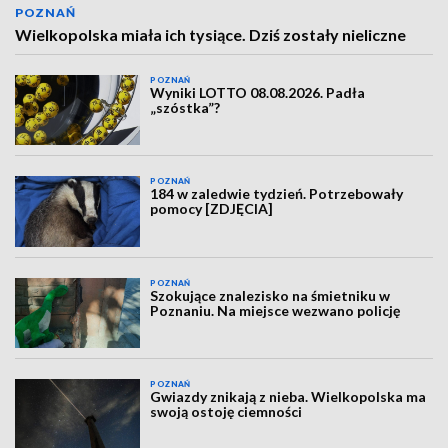
POZNAŃ
Wielkopolska miała ich tysiące. Dziś zostały nieliczne
POZNAŃ
Wyniki LOTTO 08.08.2026. Padła
„szóstka”?
POZNAŃ
184 w zaledwie tydzień. Potrzebowały
pomocy [ZDJĘCIA]
POZNAŃ
Szokujące znalezisko na śmietniku w
Poznaniu. Na miejsce wezwano policję
POZNAŃ
Gwiazdy znikają z nieba. Wielkopolska ma
swoją ostoję ciemności