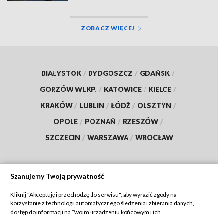
ZOBACZ WIĘCEJ
BIAŁYSTOK
/
BYDGOSZCZ
/
GDAŃSK
/
GORZÓW WLKP.
/
KATOWICE
/
KIELCE
/
KRAKÓW
/
LUBLIN
/
ŁÓDŹ
/
OLSZTYN
/
OPOLE
/
POZNAŃ
/
RZESZÓW
/
SZCZECIN
/
WARSZAWA
/
WROCŁAW
Szanujemy Twoją prywatność
Dołącz do nas:
Kliknij "Akceptuję i przechodzę do serwisu", aby wyrazić zgody na
korzystanie z technologii automatycznego śledzenia i zbierania danych,
TVP
dostęp do informacji na Twoim urządzeniu końcowym i ich