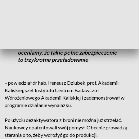
mógł on już z niej skorzystać. Dezaktywator przypomina
zwykły nabój.
Wystarczy załadować [go] do broni, [a
następnie] przeładować broń. W testach
oceniamy, że takie pełne zabezpieczenie
to trzykrotne przeładowanie
– powiedział dr hab. Ireneusz Dziubek, prof. Akademii
Kaliskiej, szef Instytutu Centrum Badawczo–
Wdrożeniowego Akademii Kaliskiej i zademonstrował w
programie działanie wynalazku.
Po użyciu dezaktywatora z broni nie można już strzelać.
Naukowcy opatentowali swój pomysł. Obecnie prowadzą
starania o to, żeby wdrożyć go do produkcji.