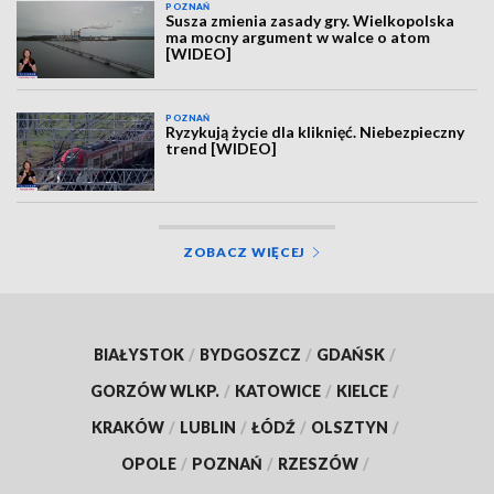
POZNAŃ
Susza zmienia zasady gry. Wielkopolska
ma mocny argument w walce o atom
[WIDEO]
POZNAŃ
Ryzykują życie dla kliknięć. Niebezpieczny
trend [WIDEO]
ZOBACZ WIĘCEJ
BIAŁYSTOK
/
BYDGOSZCZ
/
GDAŃSK
/
GORZÓW WLKP.
/
KATOWICE
/
KIELCE
/
KRAKÓW
/
LUBLIN
/
ŁÓDŹ
/
OLSZTYN
/
OPOLE
/
POZNAŃ
/
RZESZÓW
/