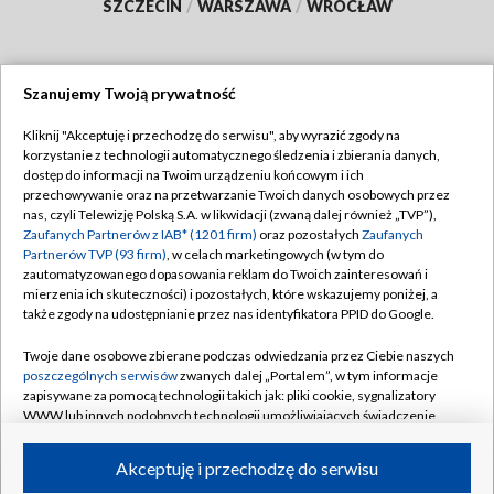
SZCZECIN
/
WARSZAWA
/
WROCŁAW
Szanujemy Twoją prywatność
Dołącz do nas:
Kliknij "Akceptuję i przechodzę do serwisu", aby wyrazić zgody na
korzystanie z technologii automatycznego śledzenia i zbierania danych,
TVP
dostęp do informacji na Twoim urządzeniu końcowym i ich
Abonament TVP
przechowywanie oraz na przetwarzanie Twoich danych osobowych przez
Regulamin TVP
nas, czyli Telewizję Polską S.A. w likwidacji (zwaną dalej również „TVP”),
Emisja w TVP
Polityka prywatności
Zaufanych Partnerów z IAB* (1201 firm)
oraz pozostałych
Zaufanych
Partnerów TVP (93 firm)
, w celach marketingowych (w tym do
Centrum informacji TVP
Moje zgody
zautomatyzowanego dopasowania reklam do Twoich zainteresowań i
mierzenia ich skuteczności) i pozostałych, które wskazujemy poniżej, a
Naziemna Telewizja Cyfrowa
Pomoc
także zgody na udostępnianie przez nas identyfikatora PPID do Google.
Sklep TVP
Biuro reklamy
Twoje dane osobowe zbierane podczas odwiedzania przez Ciebie naszych
Rada Programowa
Kontakt
poszczególnych serwisów
zwanych dalej „Portalem”, w tym informacje
zapisywane za pomocą technologii takich jak: pliki cookie, sygnalizatory
System NOS
WWW lub innych podobnych technologii umożliwiających świadczenie
dopasowanych i bezpiecznych usług, personalizację treści oraz reklam,
Informacje o nadawcy
Kanały
udostępnianie funkcji mediów społecznościowych oraz analizowanie
Akceptuję i przechodzę do serwisu
ruchu w Internecie.
Program dla prasy