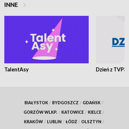
INNE
TalentAsy
Dzień z TVP3
BIAŁYSTOK
/
BYDGOSZCZ
/
GDAŃSK
/
GORZÓW WLKP.
/
KATOWICE
/
KIELCE
/
KRAKÓW
/
LUBLIN
/
ŁÓDŹ
/
OLSZTYN
/