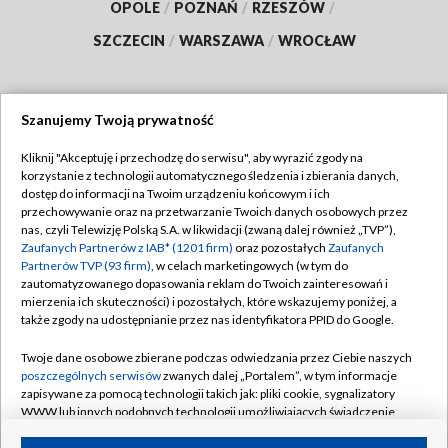
OPOLE
/
POZNAŃ
/
RZESZÓW
/
SZCZECIN
/
WARSZAWA
/
WROCŁAW
Szanujemy Twoją prywatność
Dołącz do nas:
Kliknij "Akceptuję i przechodzę do serwisu", aby wyrazić zgody na
korzystanie z technologii automatycznego śledzenia i zbierania danych,
TVP
dostęp do informacji na Twoim urządzeniu końcowym i ich
Abonament TVP
przechowywanie oraz na przetwarzanie Twoich danych osobowych przez
Regulamin TVP
nas, czyli Telewizję Polską S.A. w likwidacji (zwaną dalej również „TVP”),
Emisja w TVP
Zaufanych Partnerów z IAB* (1201 firm)
oraz pozostałych
Zaufanych
Polityka prywatności
Partnerów TVP (93 firm)
, w celach marketingowych (w tym do
Centrum informacji TVP
Moje zgody
zautomatyzowanego dopasowania reklam do Twoich zainteresowań i
mierzenia ich skuteczności) i pozostałych, które wskazujemy poniżej, a
Naziemna Telewizja Cyfrowa
Pomoc
także zgody na udostępnianie przez nas identyfikatora PPID do Google.
Sklep TVP
Biuro reklamy
Twoje dane osobowe zbierane podczas odwiedzania przez Ciebie naszych
Rada Programowa
poszczególnych serwisów
zwanych dalej „Portalem”, w tym informacje
Kontakt
zapisywane za pomocą technologii takich jak: pliki cookie, sygnalizatory
System NOS
WWW lub innych podobnych technologii umożliwiających świadczenie
dopasowanych i bezpiecznych usług, personalizację treści oraz reklam,
Informacje o nadawcy
Kanały
udostępnianie funkcji mediów społecznościowych oraz analizowanie