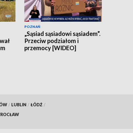
POZNAŃ
„Sąsiad sąsiadowi sąsiadem”.
ował
Przeciw podziałom i
ym
przemocy [WIDEO]
KÓW
/
LUBLIN
/
ŁÓDŹ
/
ROCŁAW