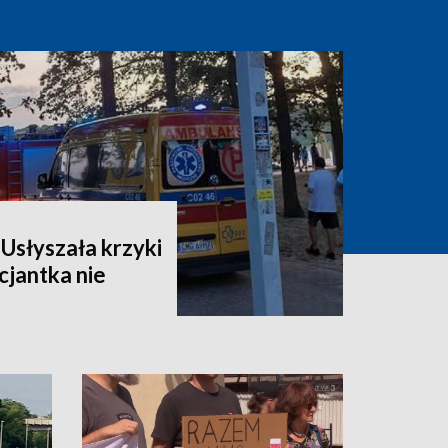
Usłyszała krzyki
cjantka nie