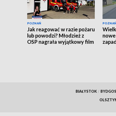
POZNAŃ
POZNA
Jak reagować w razie pożaru
Wielk
lub powodzi? Młodzież z
nowe 
OSP nagrała wyjątkowy film
zapa
[WIDEO]
BIAŁYSTOK
/
BYDGO
OLSZTY