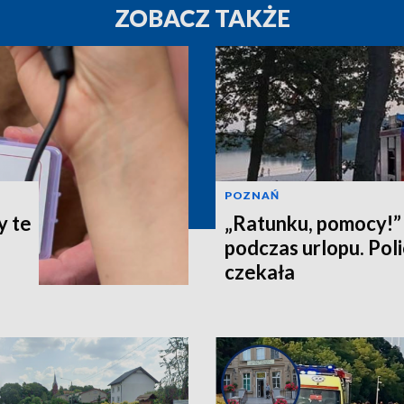
ZOBACZ TAKŻE
POZNAŃ
y te
„Ratunku, pomocy!” 
podczas urlopu. Poli
czekała