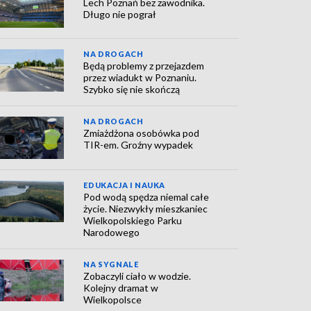
Lech Poznań bez zawodnika.
Długo nie pograł
NA DROGACH
Będą problemy z przejazdem
przez wiadukt w Poznaniu.
Szybko się nie skończą
NA DROGACH
Zmiażdżona osobówka pod
TIR-em. Groźny wypadek
EDUKACJA I NAUKA
Pod wodą spędza niemal całe
życie. Niezwykły mieszkaniec
Wielkopolskiego Parku
Narodowego
NA SYGNALE
Zobaczyli ciało w wodzie.
Kolejny dramat w
Wielkopolsce