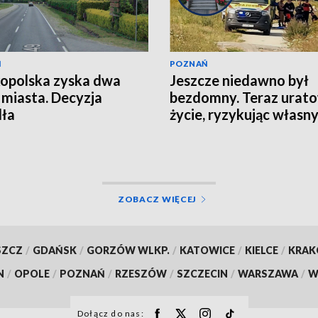
Ń
POZNAŃ
opolska zyska dwa
Jeszcze niedawno był
miasta. Decyzja
bezdomny. Teraz urat
dła
życie, ryzykując własn
ZOBACZ WIĘCEJ
SZCZ
/
GDAŃSK
/
GORZÓW WLKP.
/
KATOWICE
/
KIELCE
/
KRA
N
/
OPOLE
/
POZNAŃ
/
RZESZÓW
/
SZCZECIN
/
WARSZAWA
/
W
Dołącz do nas: