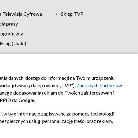
 Telewizja Cyfrowa
Sklep TVP
la prasy
tograficzny
sing (znaki)
klamy
Kontakt
rania danych, dostęp do informacji na Twoim urządzeniu
idacji (zwaną dalej również „TVP”),
Zaufanych Partnerów
anego dopasowania reklam do Twoich zainteresowań i
a PPID do Google.
”, w tym informacje zapisywane za pomocą technologii
zpiecznych usług, personalizację treści oraz reklam,