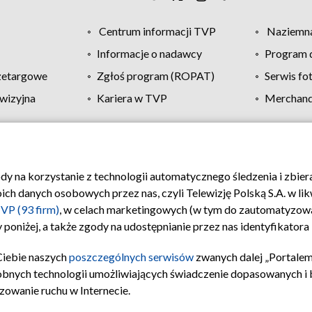
Centrum informacji TVP
Naziemna
Informacje o nadawcy
Program d
zetargowe
Zgłoś program (ROPAT)
Serwis fo
wizyjna
Kariera w TVP
Merchandi
Polityka prywatności
Moje zgody
Pomoc
Biuro re
ody na korzystanie z technologii automatycznego śledzenia i zbie
 danych osobowych przez nas, czyli Telewizję Polską S.A. w likw
VP (93 firm)
, w celach marketingowych (w tym do zautomatyzow
 poniżej, a także zgody na udostępnianie przez nas identyfikator
Ciebie naszych
poszczególnych serwisów
zwanych dalej „Portalem
obnych technologii umożliwiających świadczenie dopasowanych i be
zowanie ruchu w Internecie.