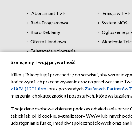
Abonament TVP
Emisja w TVP
Rada Programowa
System NOS
Biuro Reklamy
Ogłoszenie pr
Oferta Handlowa
Akademia Tele
Telegazeta ogłoszenia
Szanujemy Twoją prywatność
Regulamin TVP
Kliknij "Akceptuję i przechodzę do serwisu", aby wyrazić zg
końcowym i ich przechowywanie oraz na przetwarzanie Twoich
z IAB* (1201 firm)
oraz pozostałych
Zaufanych Partnerów T
mierzenia ich skuteczności) i pozostałych, które wskazujemy
Twoje dane osobowe zbierane podczas odwiedzania przez 
takich jak: pliki cookie, sygnalizatory WWW lub innych pod
udostępnianie funkcji mediów społecznościowych oraz anali