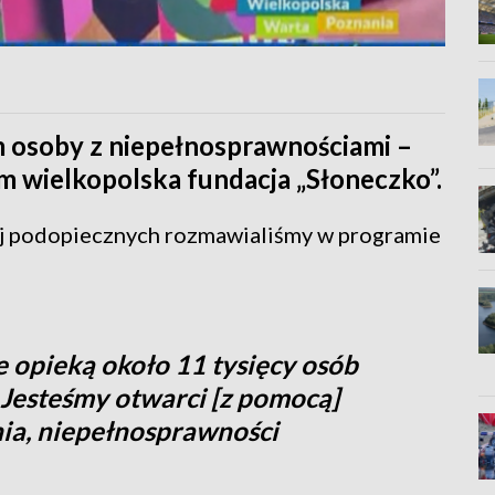
ym osoby z niepełnosprawnościami –
im wielkopolska fundacja „Słoneczko”.
 jej podopiecznych rozmawialiśmy w programie
e opieką około 11 tysięcy osób
). Jesteśmy otwarci [z pomocą]
nia, niepełnosprawności