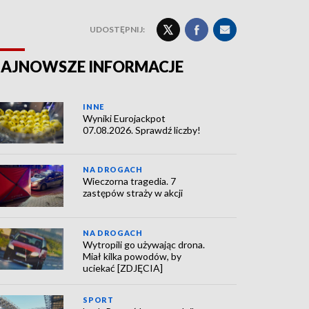
UDOSTĘPNIJ:
AJNOWSZE INFORMACJE
INNE
Wyniki Eurojackpot
07.08.2026. Sprawdź liczby!
NA DROGACH
Wieczorna tragedia. 7
zastępów straży w akcji
NA DROGACH
Wytropili go używając drona.
Miał kilka powodów, by
uciekać [ZDJĘCIA]
SPORT