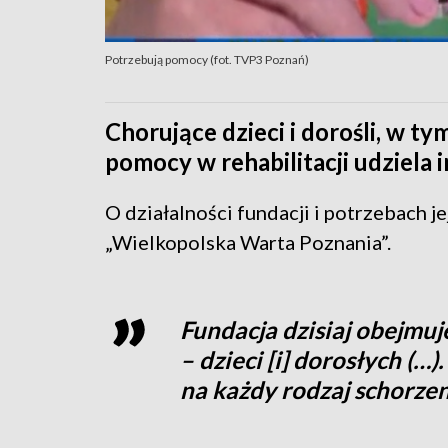
Potrzebują pomocy (fot. TVP3 Poznań)
Chorujące dzieci i dorośli, w t
pomocy w rehabilitacji udziela 
O działalności fundacji i potrzebach
„Wielkopolska Warta Poznania”.
Fundacja dzisiaj obejmuj
– dzieci [i] dorosłych (…
na każdy rodzaj schorze