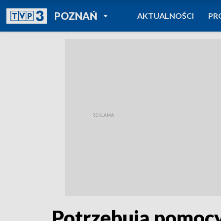
POWRÓT DO
POZNAŃ
AKTUALNOŚCI
PR
TVP REGIONY
Potrzebują pomoc