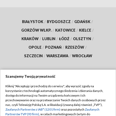
BIAŁYSTOK
/
BYDGOSZCZ
/
GDAŃSK
/
GORZÓW WLKP.
/
KATOWICE
/
KIELCE
/
KRAKÓW
/
LUBLIN
/
ŁÓDŹ
/
OLSZTYN
/
OPOLE
/
POZNAŃ
/
RZESZÓW
/
SZCZECIN
/
WARSZAWA
/
WROCŁAW
Szanujemy Twoją prywatność
Dołącz do nas:
Kliknij "Akceptuję i przechodzę do serwisu", aby wyrazić zgody na
korzystanie z technologii automatycznego śledzenia i zbierania danych,
TVP
dostęp do informacji na Twoim urządzeniu końcowym i ich
Abonament TVP
przechowywanie oraz na przetwarzanie Twoich danych osobowych przez
Regulamin TVP
nas, czyli Telewizję Polską S.A. w likwidacji (zwaną dalej również „TVP”),
Emisja w TVP
Zaufanych Partnerów z IAB* (1201 firm)
oraz pozostałych
Zaufanych
Polityka prywatności
Partnerów TVP (93 firm)
, w celach marketingowych (w tym do