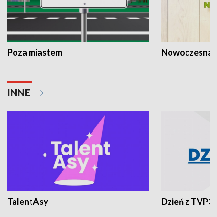
Poza miastem
Nowoczesna 
INNE
TalentAsy
Dzień z TVP3