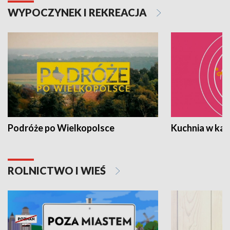
WYPOCZYNEK I REKREACJA
Podróże po Wielkopolsce
Kuchnia w ka
ROLNICTWO I WIEŚ